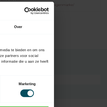
.rolluikonderdelen.nl/de/marken/eigenmarke/
Over
 media te bieden en om ons
ze partners voor social
nformatie die u aan ze heeft
3264978993116
Marketing