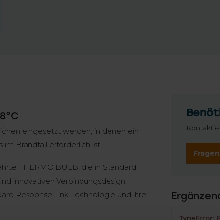
Benöti
68°C
Kontaktie
ichen eingesetzt werden, in denen ein
im Brandfall erforderlich ist.
Fragen
währte THERMO BULB, die in Standard
und innovativen Verbindungsdesign
dard Response Link Technologie und ihre
Ergänzen
TypeError: 