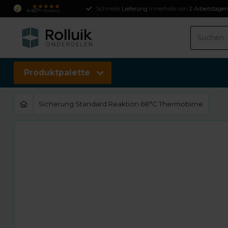
Schnelle
Lieferung
innerhalb von
2 Arbeitstage
4.457+
reviews
Produktpalette
Sicherung Standard Reaktion 68°C Thermobirne