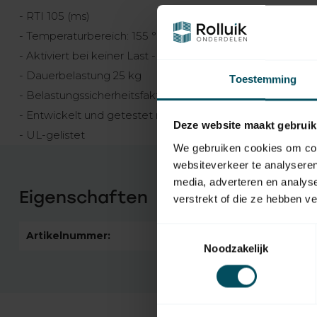
- RTI 105 (ms)
- Temperaturbereich: 155 ° F (68 ° C)
- Aktiviert bei keiner Last - keine Mindestlast
- Dauerbelastung 25 kg
Toestemming
- Belastungssicherheitsfaktor 6
- Entwickelt und getestet nach UL 33
Deze website maakt gebruik
- UL-gelistet
We gebruiken cookies om cont
websiteverkeer te analyseren
media, adverteren en analys
Eigenschaften
verstrekt of die ze hebben v
Toestemmingsselectie
Artikelnummer:
1368
Noodzakelijk