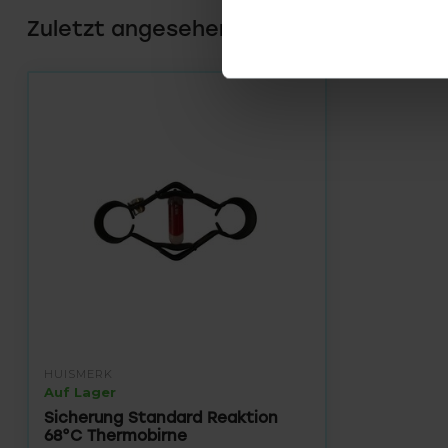
Zuletzt angesehen
HUISMERK
Auf Lager
Sicherung Standard Reaktion
68°C Thermobirne