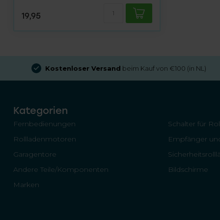
19,95
Kostenloser Versand
beim Kauf von €100 (in NL)
Kategorien
Fernbedienungen
Schalter für Ro
Rollladenmotoren
Empfänger und
Garagentore
Sicherheitsroll
Andere Teile/Komponenten
Bildschirme
Marken