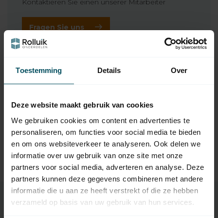
Kontaktieren Sie einen unserer Mitarbeiter
Fragen Sie uns
Ergänzende Produkte
Toestemming
Details
Over
APOLLO
Apollo Optischer
89,95
Rauchmelder S65
Deze website maakt gebruik van cookies
Auf Lager
We gebruiken cookies om content en advertenties te
personaliseren, om functies voor social media te bieden
APOLLO
en om ons websiteverkeer te analyseren. Ook delen we
Apollo Thermischer
88,95
Rauchmelder Apollo S65
informatie over uw gebruik van onze site met onze
Auf Lager
partners voor social media, adverteren en analyse. Deze
partners kunnen deze gegevens combineren met andere
informatie die u aan ze heeft verstrekt of die ze hebben
verzameld op basis van uw gebruik van hun services.