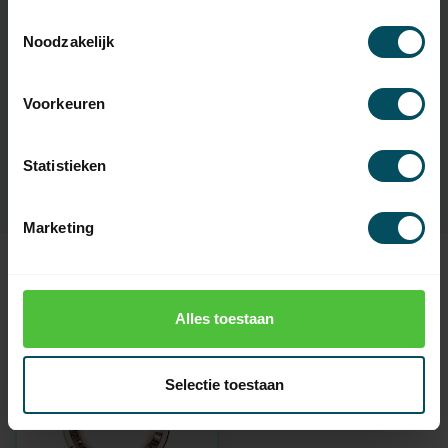
Eigenschaften
Toestemmingsselectie
Noodzakelijk
Artikelnummer:
1226
Voorkeuren
EAN Code
7432257985985
SKU
45681-200APO
Statistieken
Marketing
Zuletzt angesehen
Alles toestaan
Selectie toestaan