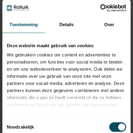
4,95
universal
Auf Lager
Toestemming
Details
Over
SIMU
Simu Motorlager Simu T5
Blindhalterung 125 bis 165
9,95
mm
Deze website maakt gebruik van cookies
Auf Lager
We gebruiken cookies om content en advertenties te
SIMU
personaliseren, om functies voor social media te bieden
Simu Motorlager Simu T5
8,95
en om ons websiteverkeer te analyseren. Ook delen we
Standard + Montagesatz
informatie over uw gebruik van onze site met onze
Auf Lager
partners voor social media, adverteren en analyse. Deze
partners kunnen deze gegevens combineren met andere
SIMU
Simu 1-Kanal HZ-
informatie die u aan ze heeft verstrekt of die ze hebben
39,95
Handsender
verzameld op basis van uw gebruik van hun services.
Auf Lager
Toestemmingsselectie
SIMU
Noodzakelijk
Simu 5-Kanal-HZ-
54,95