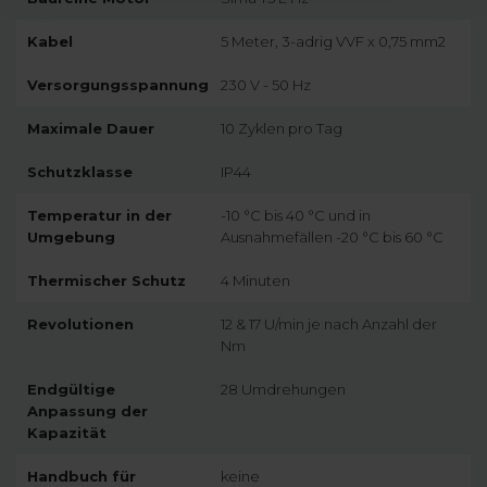
Kabel
5 Meter, 3-adrig VVF x 0,75 mm2
Versorgungsspannung
230 V - 50 Hz
Maximale Dauer
10 Zyklen pro Tag
Schutzklasse
IP44
Temperatur in der
-10 °C bis 40 °C und in
Umgebung
Ausnahmefällen -20 °C bis 60 °C
Thermischer Schutz
4 Minuten
Revolutionen
12 & 17 U/min je nach Anzahl der
Nm
Endgültige
28 Umdrehungen
Anpassung der
Kapazität
Handbuch für
keine