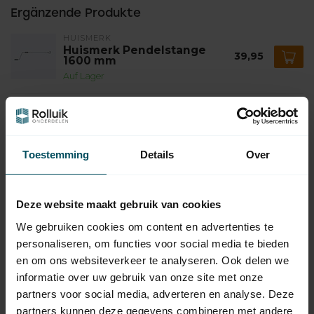
Ergänzende Produkte
HUISMERK
Huismerk Pendelstange
39,95
1600 mm
Auf Lager
HUISMERK
Huismerk Pendelstange
29,95
1200 mm
Auf Lager
Toestemming
Details
Over
SIMU
Simu Motorlager-Satz für
Deze website maakt gebruik van cookies
17,95
Simu T5 und T6 DMI
Auf Lager
We gebruiken cookies om content en advertenties te
personaliseren, om functies voor social media te bieden
en om ons websiteverkeer te analyseren. Ook delen we
SIMU
Simu 6-seitige 7 mm
informatie over uw gebruik van onze site met onze
Achse/Welle mit Öse für
19,95
Nothandbedienung Simu T5
partners voor social media, adverteren en analyse. Deze
& T6 DMI
partners kunnen deze gegevens combineren met andere