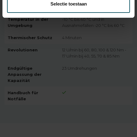
Selectie toestaan
Schutzklasse
IP44
Temperatur in der
-10 °C bis 40 °C und in
Umgebung
Ausnahmefällen -20 °C bis 60 °C
Thermischer Schutz
4 Minuten
Revolutionen
12 U/min bij 60, 80, 100 & 120 Nm -
17 U/min bij 40, 55, 70 & 85 Nm
Endgültige
23 Umdrehungen
Anpassung der
Kapazität
Handbuch für
Notfälle