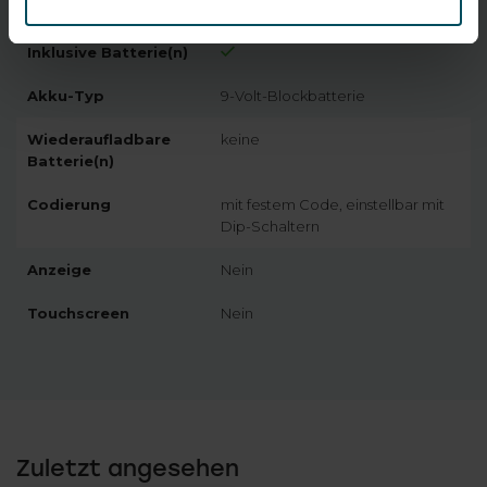
Farbe
grau/schwarz
Inklusive Batterie(n)
Akku-Typ
9-Volt-Blockbatterie
Wiederaufladbare
keine
Batterie(n)
Codierung
mit festem Code, einstellbar mit
Dip-Schaltern
Anzeige
Nein
Touchscreen
Nein
Zuletzt angesehen