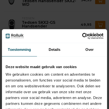
54,95
Tedsen Handsender SKX2-
WD
TEDSEN
Tedsen SKX2-GS
49,95
Handsender
Auf Lager
TEDSEN
Tedsen SKX2-MD
Toestemming
Details
Over
44,95
Handsender
Auf Lager
Deze website maakt gebruik van cookies
TEDSEN
Tedsen Mini-Handsender
We gebruiken cookies om content en advertenties te
54,95
SKJ
personaliseren, om functies voor social media te bieden
Auf Lager
en om ons websiteverkeer te analyseren. Ook delen we
informatie over uw gebruik van onze site met onze
partners voor social media, adverteren en analyse. Deze
partners kunnen deze gegevens combineren met andere