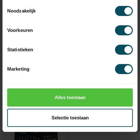
SKU
RX-Multi
Toestemmingsselectie
Noodzakelijk
Spannung
230 V AC
Frequenz
433 - 900 MHz
Voorkeuren
Schutzklasse
IP30
Statistieken
Abmessungen
57x47x20 mm (bxhxd)
Marketing
Zuletzt angesehen
Alles toestaan
Selectie toestaan