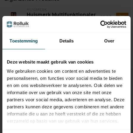
HUISMERK
Huismerk Multifunktionaler
21,95
4-Kanal-Handsender
Auf Lager
Toestemming
Details
Over
HUISMERK
Huismerk Multifunktionaler
19,95
4-Kanal-Handsender
Auf Lager
Deze website maakt gebruik van cookies
We gebruiken cookies om content en advertenties te
personaliseren, om functies voor social media te bieden
en om ons websiteverkeer te analyseren. Ook delen we
Eigenschaften
informatie over uw gebruik van onze site met onze
partners voor social media, adverteren en analyse. Deze
partners kunnen deze gegevens combineren met andere
Artikelnummer:
2128
informatie die u aan ze heeft verstrekt of die ze hebben
verzameld op basis van uw gebruik van hun services.
EAN Code
7432257169149