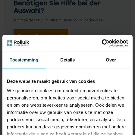
Benötigen Sie Hilfe bei der
Auswahl?
Kontaktieren Sie einen unserer Mitarbeiter
Fragen Sie uns
Toestemming
Details
Over
Ergänzende Produkte
TypeError: Failed to fetch
Deze website maakt gebruik van cookies
https://www.rolluikonderdelen.nl/de/marken/cherubini/r
ollladenmotor-anpassungssaetze/45-mm-motor-10-
We gebruiken cookies om content en advertenties te
bis-50-nm/
personaliseren, om functies voor social media te bieden
en om ons websiteverkeer te analyseren. Ook delen we
informatie over uw gebruik van onze site met onze
partners voor social media, adverteren en analyse. Deze
Eigenschaften
partners kunnen deze gegevens combineren met andere
informatie die u aan ze heeft verstrekt of die ze hebben