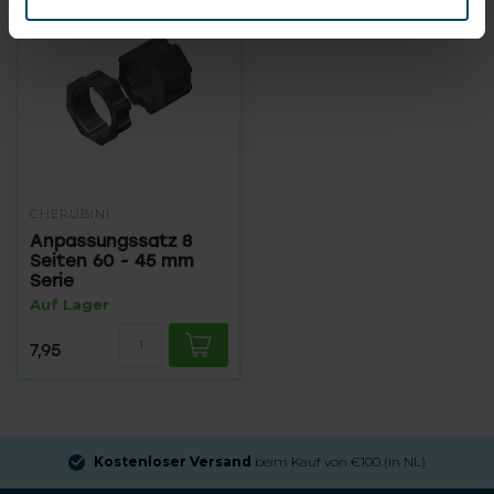
CHERUBINI
Anpassungssatz 8
Seiten 60 - 45 mm
Serie
Auf Lager
7,95
Kostenloser Versand
beim Kauf von €100 (in NL)