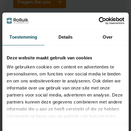
Fragen Sie uns
Ergänzende Produkte
Toestemming
Details
Over
SOMFY
Somfy Amy 1 io 1-Kanal-
Wandsender mit
64,95
Temperaturfühler - Copy -
Copy
Deze website maakt gebruik van cookies
Auf Lager
We gebruiken cookies om content en advertenties te
personaliseren, om functies voor social media te bieden
SOMFY
en om ons websiteverkeer te analyseren. Ook delen we
Somfy Amy doppelseitiges
1,00
Klebeband
informatie over uw gebruik van onze site met onze
Auf Lager
partners voor social media, adverteren en analyse. Deze
partners kunnen deze gegevens combineren met andere
informatie die u aan ze heeft verstrekt of die ze hebben
verzameld op basis van uw gebruik van hun services.
Eigenschaften