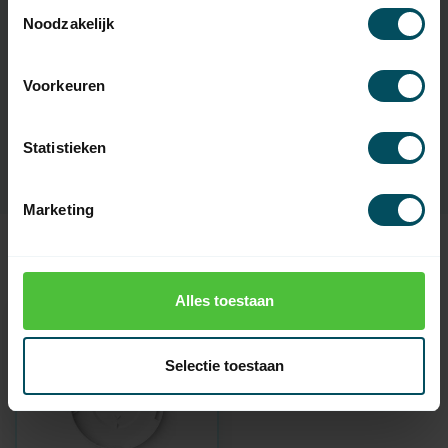
Toestemmingsselectie
Noodzakelijk
Artikelnummer:
6088
Voorkeuren
EAN Code
7432257995908
SKU
9028651
Statistieken
Marketing
Zuletzt angesehen
Alles toestaan
Selectie toestaan