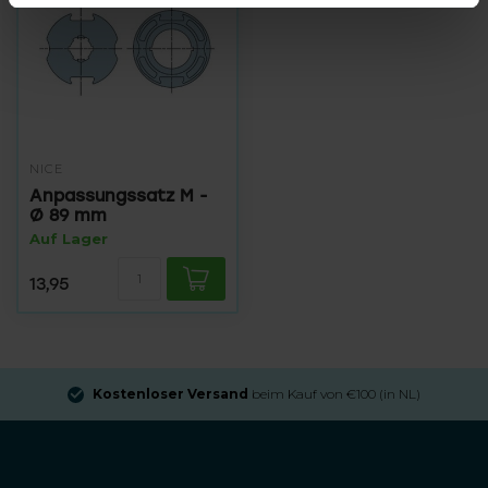
NICE
Anpassungssatz M -
Ø 89 mm
Auf Lager
13,95
Kostenloser Versand
beim Kauf von €100 (in NL)