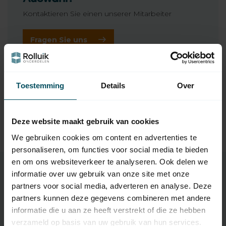
Kontaktieren Sie einen unserer Mitarbeiter
Fragen Sie uns
Ergänzende Produkte
Toestemming
Details
Over
TypeError: Failed to fetch
https://www.rolluikonderdelen.nl/de/marken/schoen/rolll
Deze website maakt gebruik van cookies
adenmotor-anpassungssaetze/groesse-m-45-mm-5-
We gebruiken cookies om content en advertenties te
bis-50-nm/
personaliseren, om functies voor social media te bieden
en om ons websiteverkeer te analyseren. Ook delen we
informatie over uw gebruik van onze site met onze
partners voor social media, adverteren en analyse. Deze
Eigenschaften
partners kunnen deze gegevens combineren met andere
informatie die u aan ze heeft verstrekt of die ze hebben
verzameld op basis van uw gebruik van hun services.