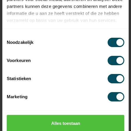
Anzahl der Kanäle
5 Kanäle
partners kunnen deze gegevens combineren met andere
informatie die u aan ze heeft verstrekt of die ze hebben
Material
Kunststoff
verzameld op basis van uw gebruik van hun services.
Farbe
weiß
Toestemmingsselectie
Inklusive Batterie(n)
Noodzakelijk
Akku-Typ
CR2430 3 Volt
Voorkeuren
Wiederaufladbare
keine
Batterie(n)
Einführung
2022
Statistieken
Erreichen Sie
20-200 mtr
Marketing
Anzeige
Nein
Touchscreen
Nein
Alles toestaan