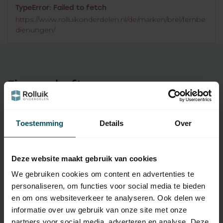
TypeError: Failed to fetch
https://www.rolluikonderdelen.nl/de/marken/brel/fernbe
dienungen/
Eigenschaften
Artikelnummer:
5034
Toestemming
Details
Over
EAN Code
7432257968933
SKU
DD-1805
Deze website maakt gebruik van cookies
We gebruiken cookies om content en advertenties te
Typ des
Original-Fernbedienung
personaliseren, om functies voor social media te bieden
Handsenders
en om ons websiteverkeer te analyseren. Ook delen we
Frequenz
433 MHz
informatie over uw gebruik van onze site met onze
partners voor social media, adverteren en analyse. Deze