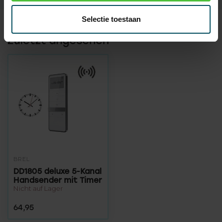
Selectie toestaan
Zuletzt angesehen
BREL
DD1805 deluxe 5-Kanal
Handsender mit Timer
Nicht auf Lager
64,95