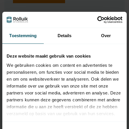
Ergänzende Produkte
SOMFY
Toestemming
Details
Over
Somfy Inteo-
Aufputzgehäuse für
5,95
Rollladenschalter
Auf Lager
Deze website maakt gebruik van cookies
We gebruiken cookies om content en advertenties te
personaliseren, om functies voor social media te bieden
en om ons websiteverkeer te analyseren. Ook delen we
Eigenschaften
informatie over uw gebruik van onze site met onze
partners voor social media, adverteren en analyse. Deze
partners kunnen deze gegevens combineren met andere
Artikelnummer:
Obsolete
informatie die u aan ze heeft verstrekt of die ze hebben
verzameld op basis van uw gebruik van hun services.
SKU
1800016
Anzahl der Tasten
3