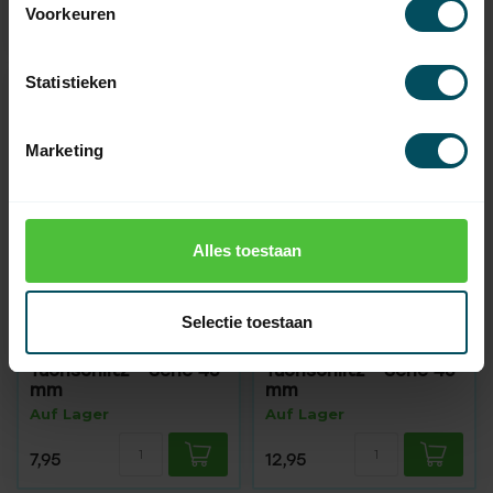
Voorkeuren
7,95
8,95
Statistieken
Marketing
Alles toestaan
CHERUBINI
CHERUBINI
Selectie toestaan
Anpassungssatz Ø 78
Anpassungssatz Ø 85
mm Achse/Welle mit
mm Achse/Welle mit
Tuchschlitz - Serie 45
Tuchschlitz - Serie 45
mm
mm
Auf Lager
Auf Lager
7,95
12,95