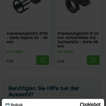
CHERUBINI
CHERUBINI
Anpassungssatz ZF54
Anpassungssatz Ø 63
- Serie Deprat 53 - 45
mm Achse/Welle mit
mm
Tuchschlitz - Serie 45
mm
Auf Lager
Auf Lager
7,95
6,95
Benötigen Sie Hilfe bei der
Auswahl?
Kontaktieren Sie einen unserer Mitarbeiter