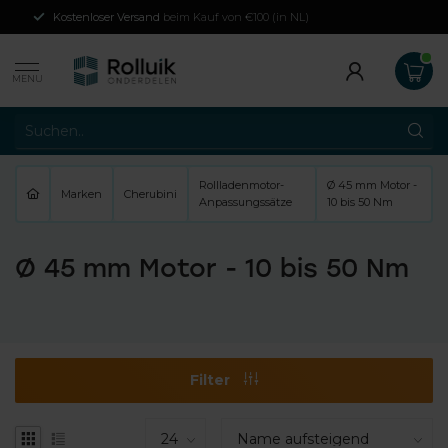
Kostenloser Versand
beim Kauf von €100 (in NL)
MENU
Rollladenmotor-
Ø 45 mm Motor -
Marken
Cherubini
Anpassungssätze
10 bis 50 Nm
Ø 45 mm Motor - 10 bis 50 Nm
Filter