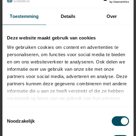
Fragen Sie uns
Toestemming
Details
Over
Deze website maakt gebruik van cookies
We gebruiken cookies om content en advertenties te
personaliseren, om functies voor social media te bieden
en om ons websiteverkeer te analyseren. Ook delen we
informatie over uw gebruik van onze site met onze
partners voor social media, adverteren en analyse. Deze
partners kunnen deze gegevens combineren met andere
informatie die u aan ze heeft verstrekt of die ze hebben
verzameld op basis van uw gebruik van hun services.
CHERUBINI
CHERUBINI
Anpassungssatz Ø 70
Anpassungssatz Ø 70
mm Achse/Welle -
mm Achse/Welle mit
Toestemmingsselectie
Serie 45 mm
Tuchschlitz - Serie 45
Noodzakelijk
mm
Auf Lager
Auf Lager