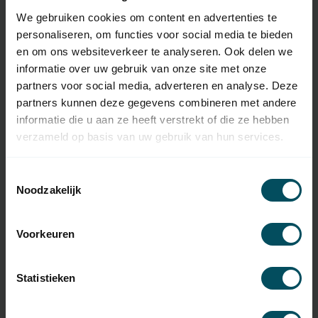
Specificaties
We gebruiken cookies om content en advertenties te
personaliseren, om functies voor social media te bieden
Artikelnummer
4827
en om ons websiteverkeer te analyseren. Ook delen we
informatie over uw gebruik van onze site met onze
EAN Code
7432257696638
partners voor social media, adverteren en analyse. Deze
partners kunnen deze gegevens combineren met andere
SKU
286500002
informatie die u aan ze heeft verstrekt of die ze hebben
Type handzender
originele afstandsbediening
verzameld op basis van uw gebruik van hun services.
Frequentie
868 MHz
Toestemmingsselectie
Noodzakelijk
Aantal kanalen
1-kanaal
Afmetingen
50x50x9,6 mm
Voorkeuren
Materiaal
kunststo
Kleur
wit
Statistieken
Inclusief
batterij(en)