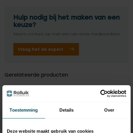
Hulp nodig bij het maken van een
keuze?
Neem contact op met een van onze medewerkers
Vraag het de expert
Gerelateerde producten
TypeError: Failed to fetch
https://www.rolluikonderdelen.nl/nl/merken/elero/draadl
oze-schakelaars/
Toestemming
Details
Over
Deze website maakt gebruik van cookies