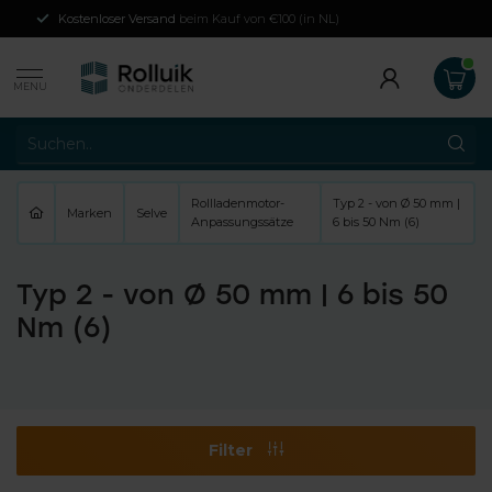
Kostenloser Versand
beim Kauf von €100 (in NL)
MENU
Rollladenmotor-
Typ 2 - von Ø 50 mm |
Marken
Selve
Anpassungssätze
6 bis 50 Nm (6)
Typ 2 - von Ø 50 mm | 6 bis 50
Nm (6)
Filter