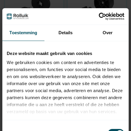
Toestemming
Details
Over
SELVE
SELVE
Anpassungssatz Ø
Anpassungssatz Ø
Deze website maakt gebruik van cookies
70x1,5 mit
78x1,5 mit
Gewebeschlitz für
Gewebeschlitz für
We gebruiken cookies om content en advertenties te
Rohrmotor Typ 2
Rohrmotor Typ 2
personaliseren, om functies voor social media te bieden
Auf Lager
Auf Lager
en om ons websiteverkeer te analyseren. Ook delen we
informatie over uw gebruik van onze site met onze
5,95
5,95
partners voor social media, adverteren en analyse. Deze
partners kunnen deze gegevens combineren met andere
informatie die u aan ze heeft verstrekt of die ze hebben
verzameld op basis van uw gebruik van hun services.
Benötigen Sie Hilfe bei der
Auswahl?
Toestemmingsselectie