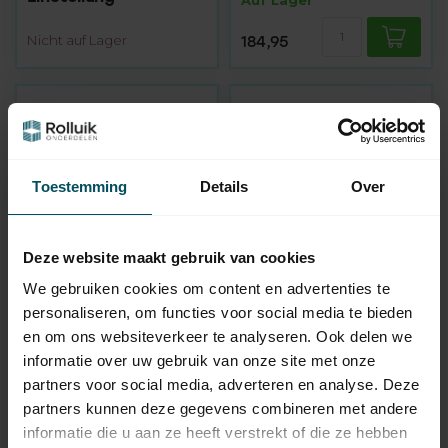
Nicht auf Lager
184,95
Toestemming
Details
Over
Deze website maakt gebruik van cookies
We gebruiken cookies om content en advertenties te
SIMU
SIMU
personaliseren, om functies voor social media te bieden
Markisenmotor T5 E
T5 Auto Hz Rohrmotor
en om ons websiteverkeer te analyseren. Ook delen we
SP mit automatischer
mit integriertem
Einstellung und
Empfänger und
informatie over uw gebruik van onze site met onze
Tuchkorrektur
automatischer
partners voor social media, adverteren en analyse. Deze
Einstellung
Auf Lager
partners kunnen deze gegevens combineren met andere
informatie die u aan ze heeft verstrekt of die ze hebben
189,95
Nicht auf Lager