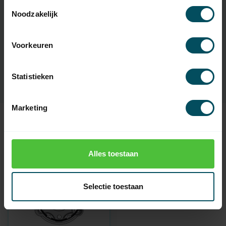
Toestemmingsselectie
Noodzakelijk
Artikelnummer:
1169
EAN Code
3264680356032
Voorkeuren
SKU
9910001
Statistieken
Marketing
Zuletzt angesehen
Alles toestaan
Selectie toestaan