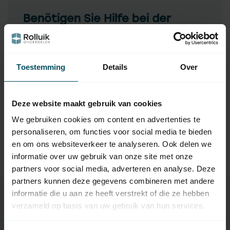
Benötigen Sie Hilfe bei der
Auswahl?
Kontaktieren Sie einen unserer Mitarbeiter
Toestemming
Details
Over
Fragen Sie uns
Deze website maakt gebruik van cookies
Ergänzende Produkte
We gebruiken cookies om content en advertenties te
personaliseren, om functies voor social media te bieden
SOMFY
en om ons websiteverkeer te analyseren. Ook delen we
Somfy Solus-Rohrmotor
137,95
informatie over uw gebruik van onze site met onze
Auf Lager
partners voor social media, adverteren en analyse. Deze
partners kunnen deze gegevens combineren met andere
informatie die u aan ze heeft verstrekt of die ze hebben
verzameld op basis van uw gebruik van hun services.
Eigenschaften