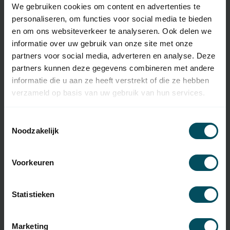
We gebruiken cookies om content en advertenties te
Artikelnummer:
4828
personaliseren, om functies voor social media te bieden
EAN Code
7432257696645
en om ons websiteverkeer te analyseren. Ook delen we
informatie over uw gebruik van onze site met onze
SKU
286550002
partners voor social media, adverteren en analyse. Deze
partners kunnen deze gegevens combineren met andere
Typ des
Original-Fernbedienung
informatie die u aan ze heeft verstrekt of die ze hebben
Handsenders
verzameld op basis van uw gebruik van hun services.
Frequenz
868 MHz
Toestemmingsselectie
Anzahl der Kanäle
5-Kanäle
Noodzakelijk
Abmessungen
50x50x9,6 mm
Voorkeuren
Material
synthetisch
Farbe
weiß
Statistieken
Inklusive Batterie(n)
Akku-Typ
CR2032
Marketing