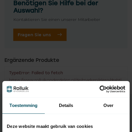
Benötigen Sie Hilfe bei der
Auswahl?
Kontaktieren Sie einen unserer Mitarbeiter
Fragen Sie uns
Ergänzende Produkte
TypeError: Failed to fetch
https://www.rolluikonderdelen.nl/de/marken/elero/drahtl
ose-schalter/
Toestemming
Details
Over
Eigenschaften
Deze website maakt gebruik van cookies