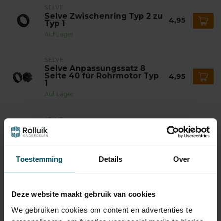
SELVE
Selve Zwischenring Typ 2 zu
4,95
Typ 1
Auf Lager
SELVE
Selve Anpassungssatz 8
Seite 40 für Rohrmotor Typ
4,95
1
Auf Lager
SELVE
Selve Anpassungssatz Ø
40x1,5 mm für Rohrmotor
4,95
Typ 1
Auf Lager
Toestemming
Details
Over
SELVE
Selve Anpassungssatz Ø
Deze website maakt gebruik van cookies
40x1 mm für Rohrmotor Typ
4,95
1
We gebruiken cookies om content en advertenties te
Auf Lager