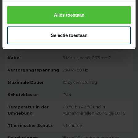
Artikelnummer:
2695
Alles toestaan
EAN Code
7432257291277
SKU
38 11 33
Selectie toestaan
Baureihe Motor
SE Plus RC, Typ 1
Kabel
3 Meter, weiß, 0,75 mm2
Versorgungsspannung
230 V - 50 Hz
Maximale Dauer
10 Zyklen pro Tag
Schutzklasse
IP44
Temperatur in der
-10 °C bis 40 °C und in
Umgebung
Ausnahmefällen -20 °C bis 60 °C
Thermischer Schutz
4 Minuten
Revolutionen
15 und 20 Umdrehungen pro