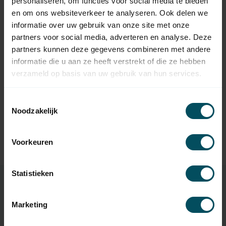
personaliseren, om functies voor social media te bieden
en om ons websiteverkeer te analyseren. Ook delen we
SELVE
informatie over uw gebruik van onze site met onze
Selve Anpassungssatz Ø 50
14,95
mm für Rohrmotor Typ 1
partners voor social media, adverteren en analyse. Deze
Auf Lager
partners kunnen deze gegevens combineren met andere
informatie die u aan ze heeft verstrekt of die ze hebben
SELVE
verzameld op basis van uw gebruik van hun services.
Selve Iveo Send 1-Kanal
59,95
Handsender
Nicht auf Lager
Toestemmingsselectie
Noodzakelijk
SELVE
87,95
Selve Iveo Send 5-Kanal
Voorkeuren
Handsender
Statistieken
Eigenschaften
Marketing