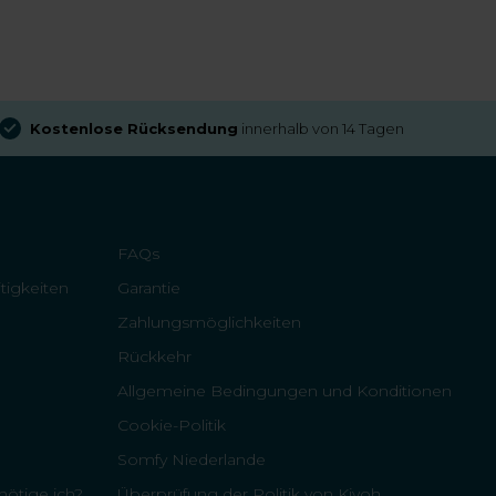
Kostenlose Rücksendung
innerhalb von 14 Tagen
FAQs
tigkeiten
Garantie
Zahlungsmöglichkeiten
Rückkehr
Allgemeine Bedingungen und Konditionen
Cookie-Politik
Somfy Niederlande
ötige ich?
Überprüfung der Politik von Kiyoh