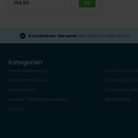
194,95
Kostenloser Versand
beim Kauf von €100 (in NL)
Kategorien
Fernbedienungen
Schalter für Ro
Rollladenmotoren
Empfänger und
Garagentore
Sicherheitsroll
Andere Teile/Komponenten
Bildschirme
Marken