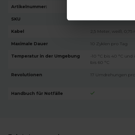
Artikelnummer:
3826
SKU
144211
Kabel
2,5 Meter, weiß, 0,7
Maximale Dauer
10 Zyklen pro Tag
Temperatur in der Umgebung
-10 °C bis 40 °C und
bis 60 °C
Revolutionen
17 Umdrehungen pro
Handbuch für Notfälle