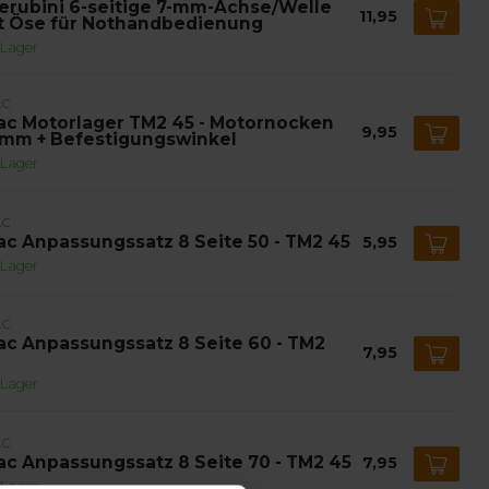
erubini 6-seitige 7-mm-Achse/Welle
11,95
t Öse für Nothandbedienung
 Lager
AC
ac Motorlager TM2 45 - Motornocken
9,95
 mm + Befestigungswinkel
 Lager
AC
ac Anpassungssatz 8 Seite 50 - TM2 45
5,95
 Lager
AC
ac Anpassungssatz 8 Seite 60 - TM2
7,95
 Lager
AC
ac Anpassungssatz 8 Seite 70 - TM2 45
7,95
 Lager