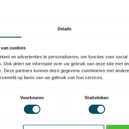
6 mm
FA
Fa
46 mm
- 
Details
46 mm
Auf
FA
 van cookies
Fa
ron Black oder Altron RadioBlack
- 
ent en advertenties te personaliseren, om functies voor social
et und Motorlager gleich mitbestellen.
Auf
. Ook delen we informatie over uw gebruik van onze site met on
c TM2 Rohrmotoren sind nicht miteinander
e. Deze partners kunnen deze gegevens combineren met andere i
SO
erzameld op basis van uw gebruik van hun services.
So
 Verbindungen und einen festen oberen
Auf
Voorkeuren
Statistieken