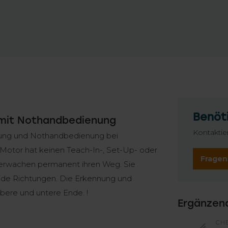
Benöti
 mit Nothandbedienung
Kontaktie
llung und Nothandbedienung bei
er Motor hat keinen Teach-In-, Set-Up- oder
Fragen
berwachen permanent ihren Weg. Sie
eide Richtungen. Die Erkennung und
obere und untere Ende. !
Ergänzen
CH