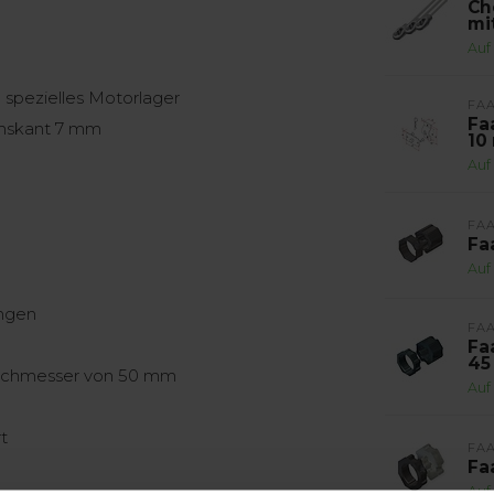
Ch
mi
Auf
spezielles Motorlager
FA
Fa
chskant 7 mm
10
Auf
FA
Fa
Auf
ungen
FA
Fa
45
urchmesser von 50 mm
Auf
t
FA
Fa
Auf