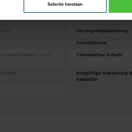
Selectie toestaan
EAN Code
Baureihe Motor
5 mm2
Versorgungsspannung
Schutzklasse
 in Ausnahmefällen -20 °C
Thermischer Schutz
 Minute
Endgültige Anpassung d
Kapazität