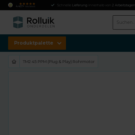
Schnelle
Lieferung
innerhalb von
2 Arbeitstage
4.457+
reviews
Produktpalette
TM2 45 PPM (Plug & Play) Rohrmotor