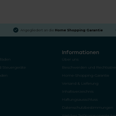
Angegliedert an die
Home Shopping Garantie
Informationen
llläden
Über uns
 Steuergeräte
Beschwerden und Rechtsstrei
läden
Home-Shopping-Garantie
Versand & Lieferung
Inhaltsverzeichnis
Haftungsausschluss
Datenschutzbestimmungen
Welches Teil/Komponente ben