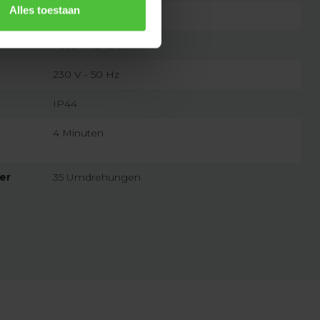
Alles toestaan
7432257567594
Faac TM2 45 PPM
230 V - 50 Hz
IP44
4 Minuten
er
35 Umdrehungen