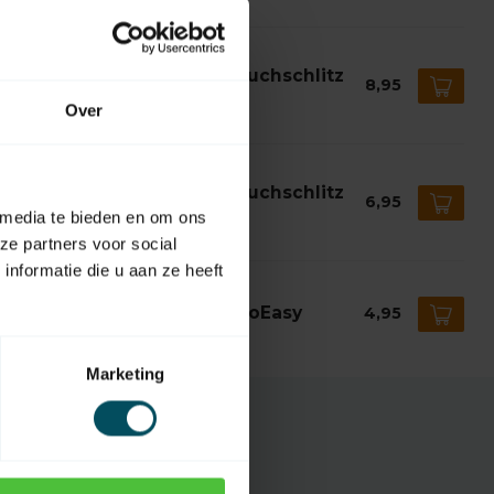
AC
ac Adaptionsset Ø 78 mit Tuchschlitz
8,95
TM2 45
Over
 Lager
AC
ac Adaptionsset Ø 63 mit Tuchschlitz
6,95
TM2 45
 media te bieden en om ons
 Lager
ze partners voor social
nformatie die u aan ze heeft
MFY
mfy Starre Verbindung OctoEasy
4,95
 Lager
Marketing