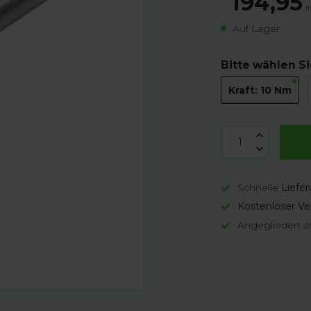
194,95
I
Auf Lager
Bitte wählen Si
Kraft: 10 Nm
Schnelle
Liefe
Kostenloser Ve
Angegliedert a