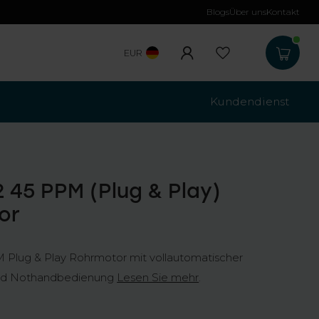
Blogs
Über uns
Kontakt
Kostenloser Versa
EUR
Kundendienst
 45 PPM (Plug & Play)
or
Plug & Play Rohrmotor mit vollautomatischer
und Nothandbedienung
Lesen Sie mehr
.