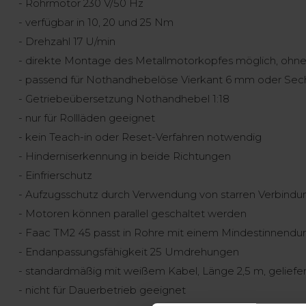
- Rohrmotor 230 V/50 Hz
- verfügbar in 10, 20 und 25 Nm
- Drehzahl 17 U/min
- direkte Montage des Metallmotorkopfes möglich, ohne 
- passend für Nothandhebelöse Vierkant 6 mm oder Se
- Getriebeübersetzung Nothandhebel 1:18
- nur für Rollläden geeignet
- kein Teach-in oder Reset-Verfahren notwendig
- Hinderniserkennung in beide Richtungen
- Einfrierschutz
- Aufzugsschutz durch Verwendung von starren Verbind
- Motoren können parallel geschaltet werden
- Faac TM2 45 passt in Rohre mit einem Mindestinnend
- Endanpassungsfähigkeit 25 Umdrehungen
- standardmäßig mit weißem Kabel, Länge 2,5 m, geliefer
- nicht für Dauerbetrieb geeignet