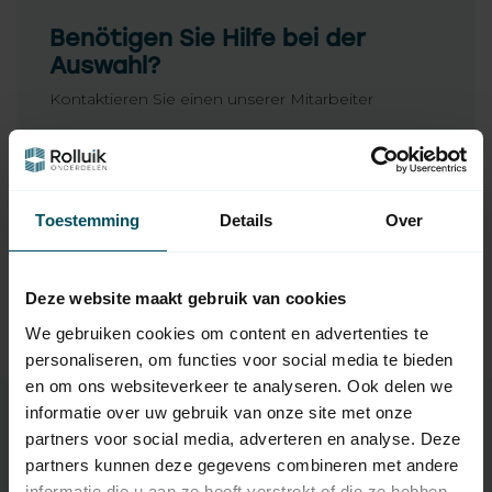
Benötigen Sie Hilfe bei der
Auswahl?
Kontaktieren Sie einen unserer Mitarbeiter
Fragen Sie uns
Toestemming
Details
Over
Ergänzende Produkte
Deze website maakt gebruik van cookies
TypeError: Failed to fetch
https://www.rolluikonderdelen.nl/de/marken/eigenmark
We gebruiken cookies om content en advertenties te
e/
personaliseren, om functies voor social media te bieden
en om ons websiteverkeer te analyseren. Ook delen we
informatie over uw gebruik van onze site met onze
partners voor social media, adverteren en analyse. Deze
Eigenschaften
partners kunnen deze gegevens combineren met andere
informatie die u aan ze heeft verstrekt of die ze hebben