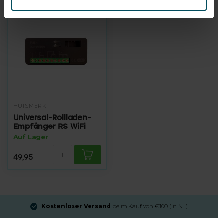
HUISMERK
Universal-Rollladen-
Empfänger RS WiFi
Auf Lager
49,95
Kostenloser Versand
beim Kauf von €100 (in NL)