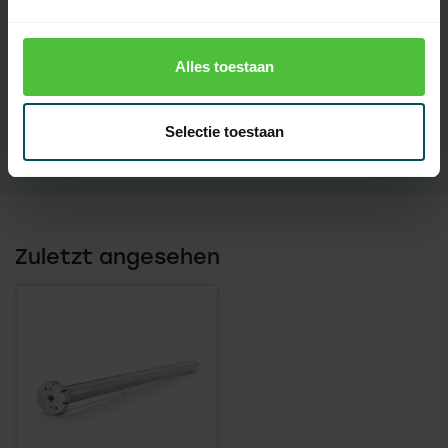
Endgültige
40 Umdrehungen
Anpassung der
Kapazität
Alles toestaan
Handbuch für
keine
Notfälle
Selectie toestaan
Zuletzt angesehen