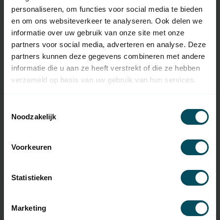
personaliseren, om functies voor social media te bieden
en om ons websiteverkeer te analyseren. Ook delen we
Artikelnummer:
6080
informatie over uw gebruik van onze site met onze
SKU
1003296
partners voor social media, adverteren en analyse. Deze
partners kunnen deze gegevens combineren met andere
Baureihe Motor
Somfy Sonesse 30 RTS
informatie die u aan ze heeft verstrekt of die ze hebben
verzameld op basis van uw gebruik van hun services.
Kabel
nvt
Versorgungsspannung
24 VDC
Toestemmingsselectie
Noodzakelijk
Maximale Dauer
10 Zyklen pro Tag
Schutzklasse
IP44
Voorkeuren
Temperatur in der
-10 °C bis 40 °C und in
Umgebung
Ausnahmefällen -20 °C bis 60 °C
Statistieken
Thermischer Schutz
4 Minuten
Revolutionen
28 Umdrehungen pro Minute
Marketing