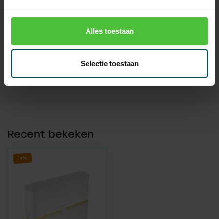
Artikelnummer
4961
Alles toestaan
EAN Code
3660849580292
Selectie toestaan
SKU
1870594
Recent bekeken
-9%