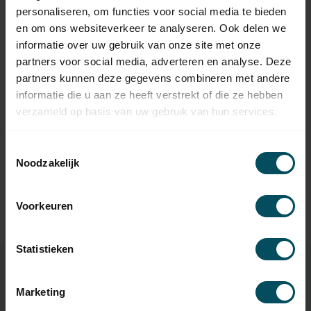
Op voorraad
personaliseren, om functies voor social media te bieden
en om ons websiteverkeer te analyseren. Ook delen we
informatie over uw gebruik van onze site met onze
SOMFY
109,95
Somfy Sunis WireFree io
partners voor social media, adverteren en analyse. Deze
zonsensor
partners kunnen deze gegevens combineren met andere
informatie die u aan ze heeft verstrekt of die ze hebben
SOMFY
verzameld op basis van uw gebruik van hun services.
Somfy Thermis Wirefree io
119,95
V2
Op voorraad
Toestemmingsselectie
Noodzakelijk
SOMFY
Somfy Scenario Player voor
66,95
Tahoma Box
Voorkeuren
Op voorraad
Statistieken
Marketing
Specificaties