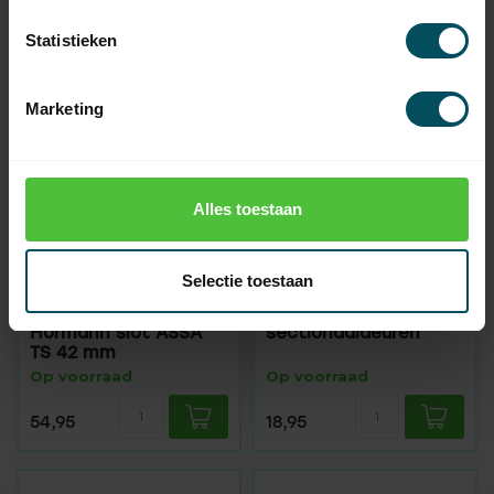
Statistieken
Marketing
Alles toestaan
HÖRMANN
HÖRMANN
Selectie toestaan
Slotkast
Sluitpen voor
sectionaaldeur,
industriële
Hörmann slot ASSA
sectionaaldeuren
TS 42 mm
Op voorraad
Op voorraad
54,95
18,95