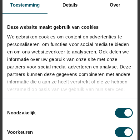
Toestemming
Details
Over
Deze website maakt gebruik van cookies
We gebruiken cookies om content en advertenties te
personaliseren, om functies voor social media te bieden
en om ons websiteverkeer te analyseren. Ook delen we
informatie over uw gebruik van onze site met onze
partners voor social media, adverteren en analyse. Deze
partners kunnen deze gegevens combineren met andere
informatie die u aan ze heeft verstrekt of die ze hebben
verzameld op basis van uw gebruik van hun services.
HUISMERK
HUISMERK
Handgreep /
Handgreep /
voetplaat voor
voetplaat voor
Toestemmingsselectie
sectionaaldeur zwart
sectionaaldeur zwart
Noodzakelijk
nylon
nylon
Op voorraad
Op voorraad
Voorkeuren
39,95
29,95