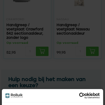
CRAWFORD
NASSAU
Handgreep /
Handgreep /
voetplaat Crawford
voetplaat Nassau
542 sectionaaldeur,
sectionaaldeur
zonder logo
Op voorraad
Op voorraad
52,95
99,95
Hulp nodig bij het maken van
een keuze?
Neem contact op met een van onze medewerkers
Vraag het de expert