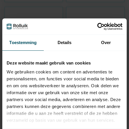
Toestemming
Details
Over
Deze website maakt gebruik van cookies
VOLTE
VOLTE
We gebruiken cookies om content en advertenties te
Adaptieset Ø 63 mm
Adaptieset Ø 78 mm
personaliseren, om functies voor social media te bieden
met doekgleuf - Ø 50
met doekgleuf - Ø 50
mm serie
mm serie
en om ons websiteverkeer te analyseren. Ook delen we
Op voorraad
Op voorraad
informatie over uw gebruik van onze site met onze
partners voor social media, adverteren en analyse. Deze
5,95
6,95
partners kunnen deze gegevens combineren met andere
informatie die u aan ze heeft verstrekt of die ze hebben
verzameld op basis van uw gebruik van hun services.