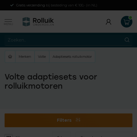
Gratis verzending
bij besteding van € 100,- (in NL)
MENU
Merken
Volte
Adaptiesets rolluikmotor
Volte adaptiesets voor
rolluikmotoren
Filters