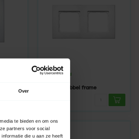
SOMFY
Op voorraad
ahoma Box
Smoove dubbel frame
Over
6,95
 media te bieden en om ons
ze partners voor social
nformatie die u aan ze heeft