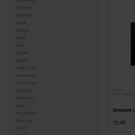
Dickert
Elsamec
Eldat
Entrya
Elero
Faac
Faher
Geba
High-Line
Hörmann
Huismerk
Inprojal
SOMFY
Niet op vo
Marantec
Nice
Smoove i
Novoferm
Pro-line
72,95
Pujol