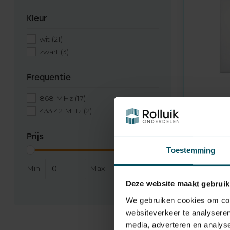
Kleur
wit
(21)
zwart
(3)
Frequentie
868 MHz
(17)
433,42 MHz
(2)
SOMFY
Op voorr
Smoove R
Prijs
wandzen
Toestemming
65,95
Min
Max
Deze website maakt gebruik
We gebruiken cookies om cont
websiteverkeer te analyseren
media, adverteren en analys