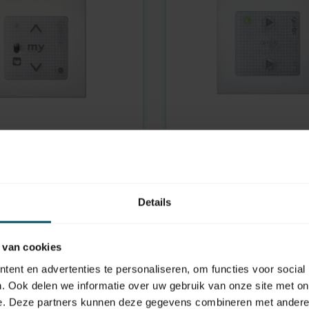
SOMFY
aad
Op voorraad
S100 io Pure shine
der
Scenario Player voor T
Details
66,95
 van cookies
ent en advertenties te personaliseren, om functies voor social
. Ook delen we informatie over uw gebruik van onze site met on
e. Deze partners kunnen deze gegevens combineren met andere i