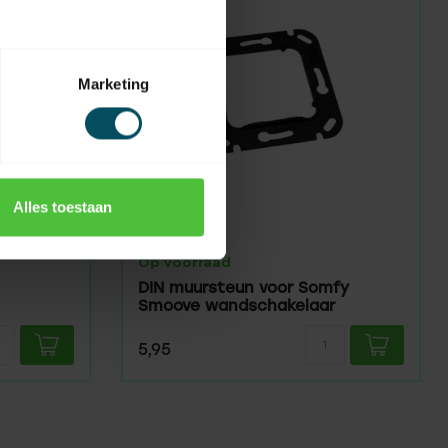
Marketing
Alles toestaan
SOMFY
Op voorraad
DIN muursteun voor Somfy
Smoove wandschakelaar
5,95