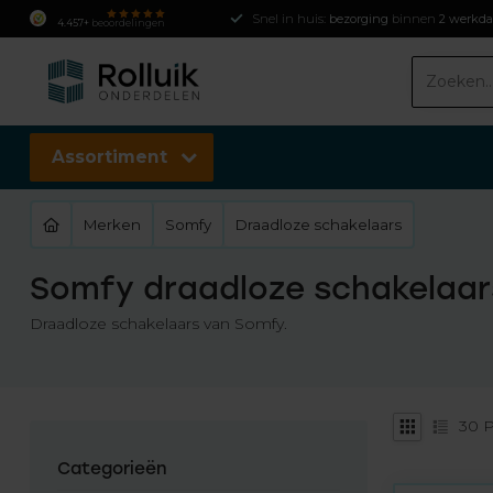
Snel in huis:
bezorging
binnen
2 werkd
4.457+
beoordelingen
Assortiment
Merken
Somfy
Draadloze schakelaars
Somfy draadloze schakelaar
Draadloze schakelaars van Somfy.
30
P
Categorieën