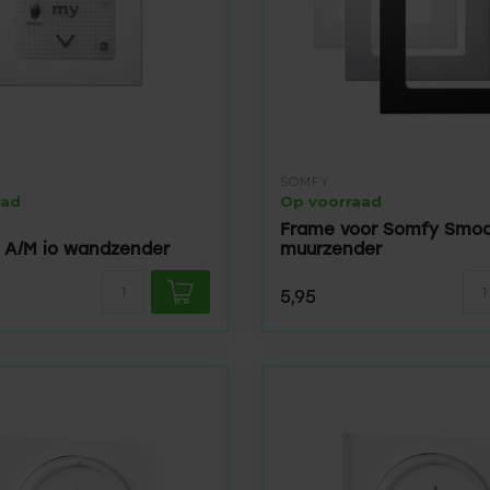
SOMFY
aad
Op voorraad
Frame voor Somfy Smo
 A/M io wandzender
muurzender
5,95