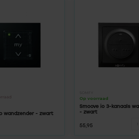
SOMFY
orraad
Op voorraad
Smoove io 3-kanaals w
- zwart
o wandzender - zwart
55,95