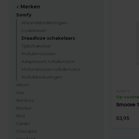
Merken
Somfy
Afstandsbedieningen
Codeklavier
Draadloze schakelaars
Tijdschakelaar
Rolluikmotoren
Adaptiesets rolluikmotor
Motorsteunen rolluikmotor
Rolluikbesturingen
Altron
SOMFY
Asa
Op voorr
Beninca
Smoove 1
Becker
Brel
53,95
Cardin
Cherubini
Crawford