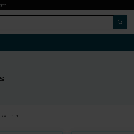
agen
s
roducten