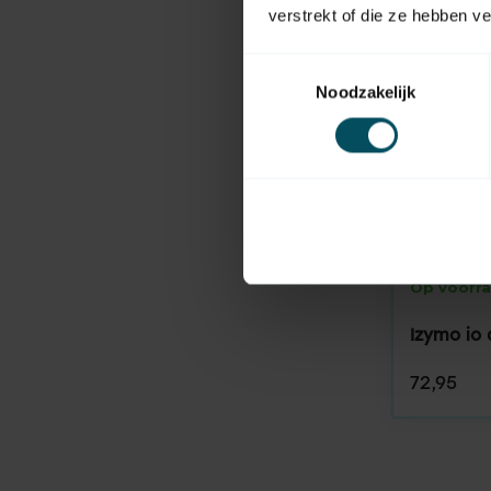
verstrekt of die ze hebben v
Toestemmingsselectie
Noodzakelijk
SOMFY
Op voorr
Izymo io
72,95