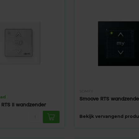
SOMFY
aad
Smoove RTS wandzender
 RTS II wandzender
Bekijk vervangend produ