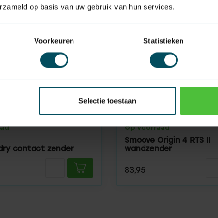
erzameld op basis van uw gebruik van hun services.
Voorkeuren
Statistieken
Selectie toestaan
SOMFY
aad
Op voorraad
Smoove Origin 4 RTS II
 dry contact zender
wandzender
83,95