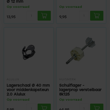
Ø 12 mm
Op voorraad
Op voorraad
13,95
9,95
ALULUX
HUISMERK
Lagerschaal Ø 40 mm
Schuiflager -
voor middenkapsteun
lagerprop verstelbaar
2.0 Alulux
8k125
Op voorraad
Op voorraad
5,95
64,95