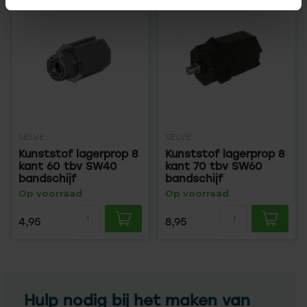
SELVE
SELVE
Kunststof lagerprop 8
Kunststof lagerprop 8
kant 60 tbv SW40
kant 70 tbv SW60
bandschijf
bandschijf
Op voorraad
Op voorraad
4,95
8,95
Hulp nodig bij het maken van