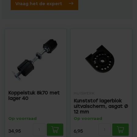
Vraag het de expert
Koppelstuk 8k70 met
HUISMERK
lager 40
Kunststof lagerblok
uitvalscherm, asgat Ø
12 mm
Op voorraad
Op voorraad
34,95
6,95