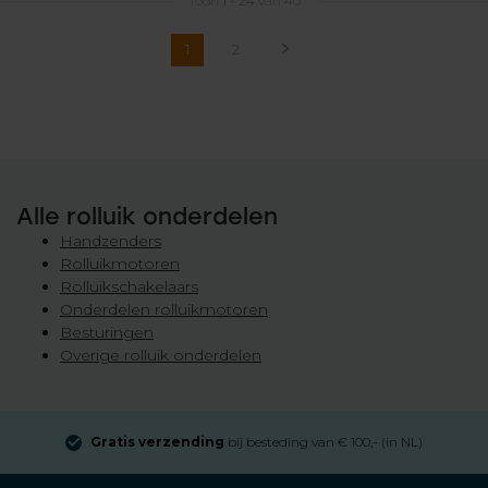
Toon
1
-
24
van 40
1
2
Alle rolluik onderdelen
Handzenders
Rolluikmotoren
Rolluikschakelaars
Onderdelen rolluikmotoren
Besturingen
Overige rolluik onderdelen
Gratis verzending
bij besteding van € 100,- (in NL)