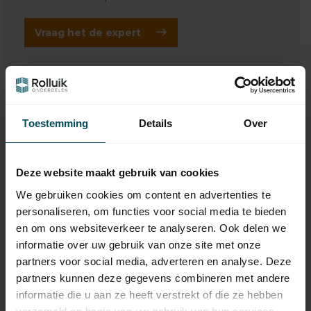
Vraag het de expert
Toestemming
Details
Over
Deze website maakt gebruik van cookies
We gebruiken cookies om content en advertenties te
personaliseren, om functies voor social media te bieden
en om ons websiteverkeer te analyseren. Ook delen we
SELVE
SELVE
informatie over uw gebruik van onze site met onze
Kunststof lagerprop 8
Kunststof lagerprop 8
partners voor social media, adverteren en analyse. Deze
kant 50 tbv SW40
kant 60
bandschijf
partners kunnen deze gegevens combineren met andere
Op voorraad
Op voorraad
informatie die u aan ze heeft verstrekt of die ze hebben