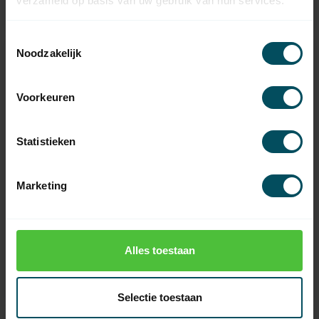
verzameld op basis van uw gebruik van hun services.
4,95
4,95
Toestemmingsselectie
Noodzakelijk
Voorkeuren
Statistieken
Marketing
Kunststof lagerprop 8
SELVE
kant 60 inklikbaar
Kunststof lagerprop 8
kant 60 met as Ø 12
mm
Alles toestaan
Op voorraad
Op voorraad
8,95
4,95
Selectie toestaan