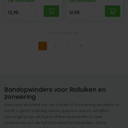
Op voorraad
Op voorraad
12,95
12,95
Toon
1
-
24
van 66
1
2
3
Bandopwinders voor Rolluiken en
zonwering
Wanneer de band van uw rolluik of zonwering versleten is,
hoeft u geen volledig nieuw systeem aan te schaffen.
Vervanging van de band of bandopwinder is vaak
voldoende om de functionaliteit te herstellen. Onze