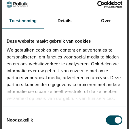
SIMBAC
SELVE
Toestemming
Details
Over
Bandoproller -
Bandoproller -
bandwindwerk
bandwindwerk
Op voorraad
Op voorraad
Deze website maakt gebruik van cookies
39,95
34,95
We gebruiken cookies om content en advertenties te
personaliseren, om functies voor social media te bieden
en om ons websiteverkeer te analyseren. Ook delen we
informatie over uw gebruik van onze site met onze
partners voor social media, adverteren en analyse. Deze
partners kunnen deze gegevens combineren met andere
informatie die u aan ze heeft verstrekt of die ze hebben
verzameld op basis van uw gebruik van hun services.
Toestemmingsselectie
Noodzakelijk
SELVE
SIRAL
Bandopwinder -
Bandopwinder -