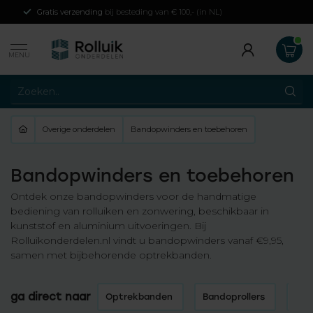
Gratis verzending
bij besteding van € 100,- (in NL)
MENU
Overige onderdelen
Bandopwinders en toebehoren
Bandopwinders en toebehoren
Ontdek onze bandopwinders voor de handmatige
bediening van rolluiken en zonwering, beschikbaar in
kunststof en aluminium uitvoeringen. Bij
Rolluikonderdelen.nl vindt u bandopwinders vanaf €9,95,
samen met bijbehorende optrekbanden.
ga direct naar
Optrekbanden
Bandoprollers
Koo