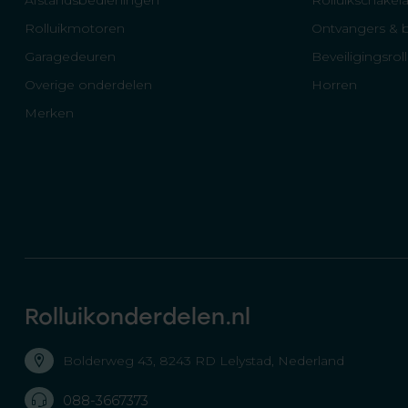
Afstandsbedieningen
Rolluikschakela
Rolluikmotoren
Ontvangers & 
Garagedeuren
Beveiligingsrol
Overige onderdelen
Horren
Merken
Rolluikonderdelen.nl
Bolderweg 43, 8243 RD Lelystad, Nederland
088-3667373