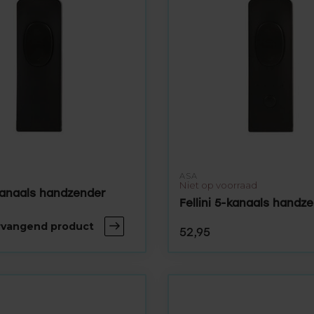
ASA
Niet op voorraad
-kanaals handzender
Fellini 5-kanaals handz
ervangend product
52,95