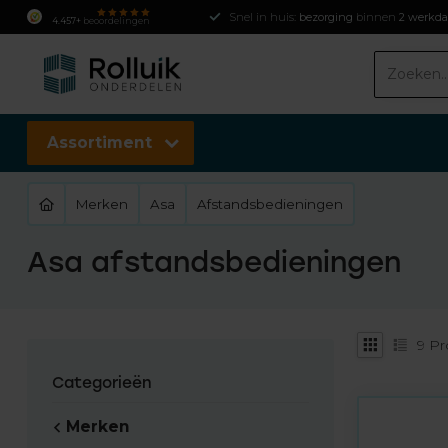
Snel in huis:
bezorging
binnen
2 werkd
4.457+
beoordelingen
Assortiment
Merken
Asa
Afstandsbedieningen
Asa afstandsbedieningen
9
Pr
Categorieën
Merken