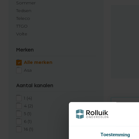
Sommer
Tedsen
Teleco
TTGO
Volte
Merken
Alle merken
Asa
Aantal kanalen
1
(4)
4
(2)
5
(1)
6
(1)
16
(1)
Toestemming