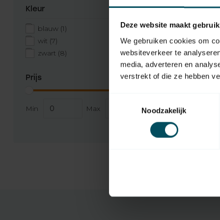
Kleur
Deze website maakt gebruik
blauw
(1)
wit
(7)
We gebruiken cookies om cont
websiteverkeer te analyseren
zwart
(8)
media, adverteren en analys
verstrekt of die ze hebben v
Prijs
ASA
Niet op vo
Toestemmingsselectie
Min
Max
Noodzakelijk
Elegance
192,95