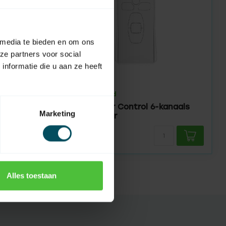
 media te bieden en om ons
ze partners voor social
nformatie die u aan ze heeft
ASA
Op voorraad
Multi-Timer Control 6-kanaals
anaals
Marketing
handzender
299,95
Alles toestaan