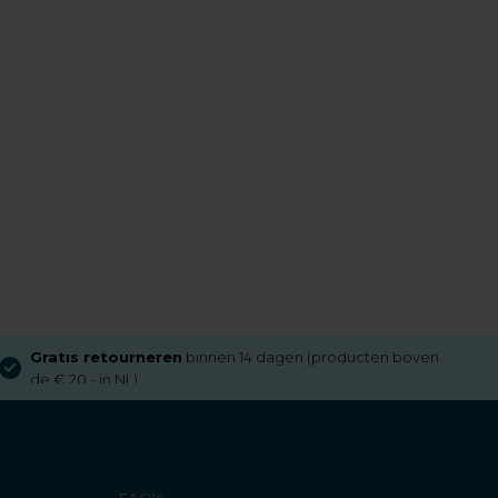
Gratis retourneren
binnen 14 dagen (producten boven
de € 20,- in NL)