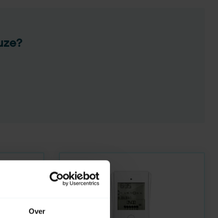
uze?
Over