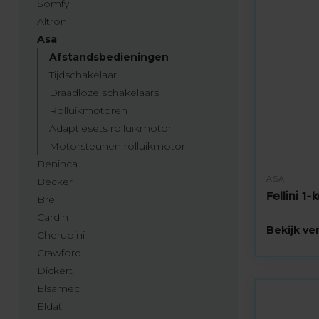
Somfy
Altron
Asa
Afstandsbedieningen
Tijdschakelaar
Draadloze schakelaars
Rolluikmotoren
Adaptiesets rolluikmotor
Motorsteunen rolluikmotor
Beninca
ASA
Becker
Fellini 1
Brel
Cardin
Bekijk v
Cherubini
Crawford
Dickert
Elsamec
Eldat