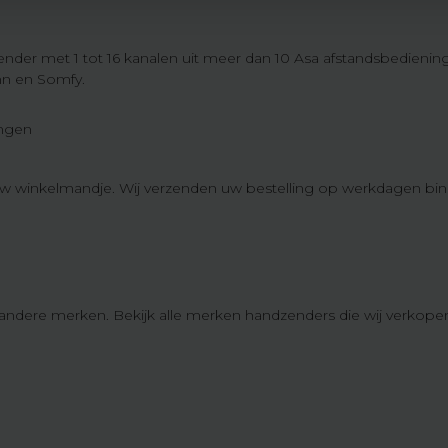
ender met 1 tot 16 kanalen uit meer dan 10 Asa afstandsbedienin
nn en Somfy.
ingen
in uw winkelmandje. Wij verzenden uw bestelling op werkdagen bi
andere merken. Bekijk alle merken handzenders die wij verkope