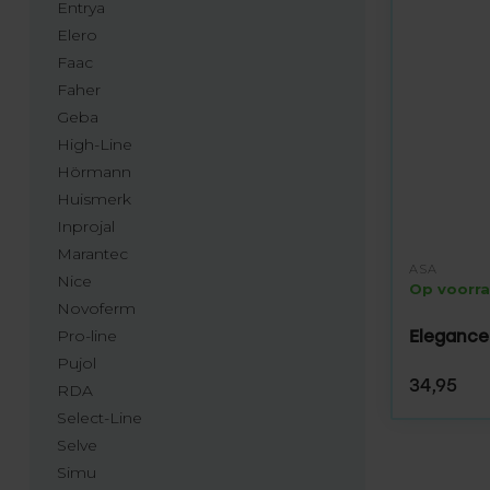
Entrya
Elero
Faac
Faher
Geba
High-Line
Hörmann
Huismerk
Inprojal
Marantec
ASA
Nice
Op voorr
Novoferm
Pro-line
Elegance
Pujol
34,95
RDA
Select-Line
Selve
Simu