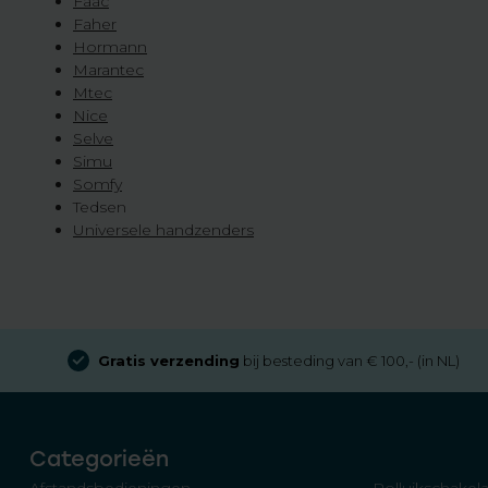
Faac
Faher
Hormann
Marantec
Mtec
Nice
Selve
Simu
Somfy
Tedsen
Universele handzenders
Gratis verzending
bij besteding van € 100,- (in NL)
Categorieën