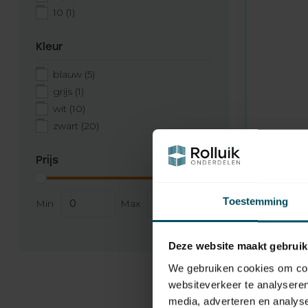
10
(1)
Kleur
blauw
(5)
grijs
(1)
wit
(10)
zwart
(20)
BECKER
Op voorr
Prijs
Centronic
kanaals 
Toestemming
Min
Max
58,95
Deze website maakt gebruik
We gebruiken cookies om cont
websiteverkeer te analyseren
media, adverteren en analys