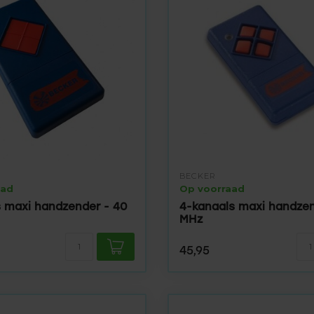
BECKER
aad
Op voorraad
s maxi handzender - 40
4-kanaals maxi handzen
MHz
45,95