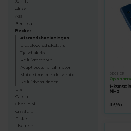
Somfy
Altron
Asa
Beninca
Becker
Afstandsbedieningen
Draadloze schakelaars
Tijdschakelaar
Rolluikmotoren
Adaptiesets rolluikmotor
BECKER
Motorsteunen rolluikmotor
Op voorr
Rolluikbesturingen
1-kanaal
Brel
MHz
Cardin
Cherubini
39,95
Crawford
Dickert
Elsamec