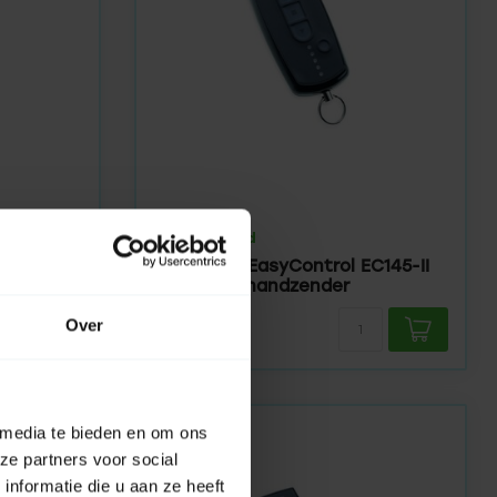
BECKER
Op voorraad
C142-II
Centronic EasyControl EC145-II
5-kanaals handzender
Over
ct
62,95
 media te bieden en om ons
ze partners voor social
nformatie die u aan ze heeft