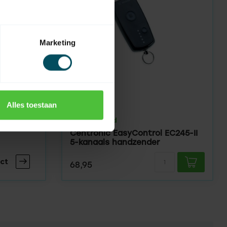
Marketing
Alles toestaan
BECKER
Op voorraad
EC242-II
Centronic EasyControl EC245-II
5-kanaals handzender
ct
68,95