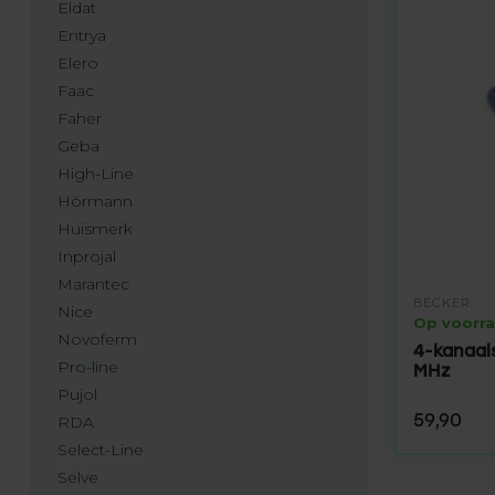
Eldat
Entrya
Elero
Faac
Faher
Geba
High-Line
Hörmann
Huismerk
Inprojal
Marantec
BECKER
Nice
Op voorr
Novoferm
4-kanaal
Pro-line
MHz
Pujol
59,90
RDA
Select-Line
Selve