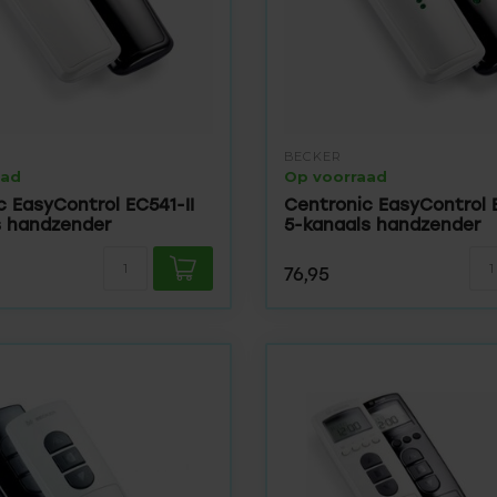
BECKER
aad
Op voorraad
c EasyControl EC541-II
Centronic EasyControl 
s handzender
5-kanaals handzender
76,95