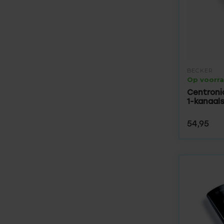
BECKER
Op voorr
Centroni
1-kanaal
54,95