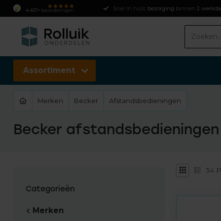
Snel in huis:
bezorging
binnen
2 werkd
4.457+
beoordelingen
Assortiment
Merken
Becker
Afstandsbedieningen
Becker afstandsbedieningen
34
P
Categorieën
Merken