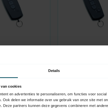
BECKER
aad
Centronic EasyControl E
2-kanaals handzender
 EasyControl EC141-II 1-
handzender
Details
Bekijk vervangend produ
 van cookies
ent en advertenties te personaliseren, om functies voor social
. Ook delen we informatie over uw gebruik van onze site met on
e. Deze partners kunnen deze gegevens combineren met andere i