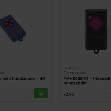
DICKERT
aad
Op voorraad
s mini handzender - 40
MAHS433-01 - 1-kanaal
handzender
72,95