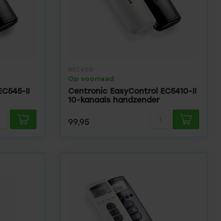
BECKER
Op voorraad
EC545-II
Centronic EasyControl EC5410-II
10-kanaals handzender
99,95