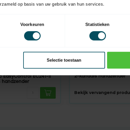
erzameld op basis van uw gebruik van hun services.
Voorkeuren
Statistieken
Selectie toestaan
BECKER
aad
Centronic EasyControl 
2-kanaals handzender
c EasyControl EC241-II
s handzender
Bekijk vervangend produ