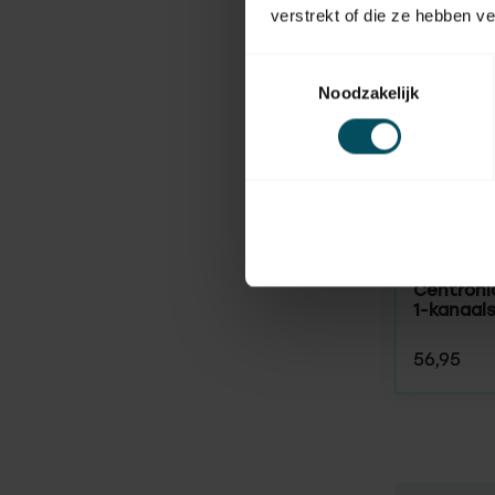
verstrekt of die ze hebben v
Toestemmingsselectie
Noodzakelijk
BECKER
Op voorr
Centroni
1-kanaal
56,95