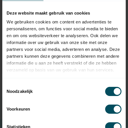
Deze website maakt gebruik van cookies
We gebruiken cookies om content en advertenties te
personaliseren, om functies voor social media te bieden
en om ons websiteverkeer te analyseren. Ook delen we
informatie over uw gebruik van onze site met onze
SOMFY
partners voor social media, adverteren en analyse. Deze
draadloos codeklavier
RTS, metalen
partners kunnen deze gegevens combineren met andere
behuizing
informatie die u aan ze heeft verstrekt of die ze hebben
Niet op voorraad
verzameld op basis van uw gebruik van hun services.
Toestemmingsselectie
Noodzakelijk
Voorkeuren
Statistieken
Gratis verzending
bij besteding van € 100,- (in NL)