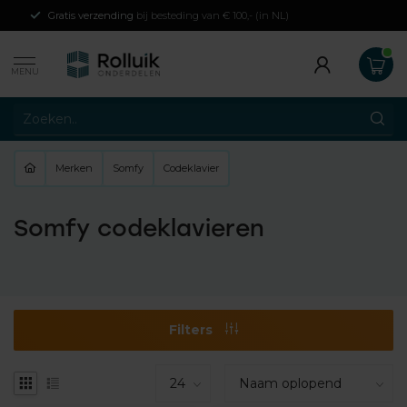
Gratis verzending
bij besteding van € 100,- (in NL)
MENU
Merken
Somfy
Codeklavier
Somfy codeklavieren
Filters