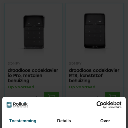
SOMFY
SOMFY
draadloos codeklavier
draadloos codeklavier
io Pro, metalen
RTS, kunststof
behuizing
behuizing
Op voorraad
Op voorraad
164,95
114,95
Toestemming
Details
Over