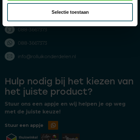
Rolluikonderdelen.nl
Selectie toestaan
Bolderweg 43, 8243 RD Lelystad, Nederland
088-3667373
088-3667373
info@rolluikonderdelen.nl
Hulp nodig bij het kiezen van
het juiste product?
Stuur ons een appje en wij helpen je op weg
met de juiste keuze!
Stuur een appje