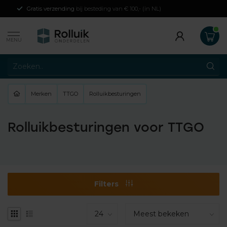
Gratis verzending
bij besteding van € 100,- (in NL)
MENU
Merken
TTGO
Rolluikbesturingen
Rolluikbesturingen voor TTGO
Filters