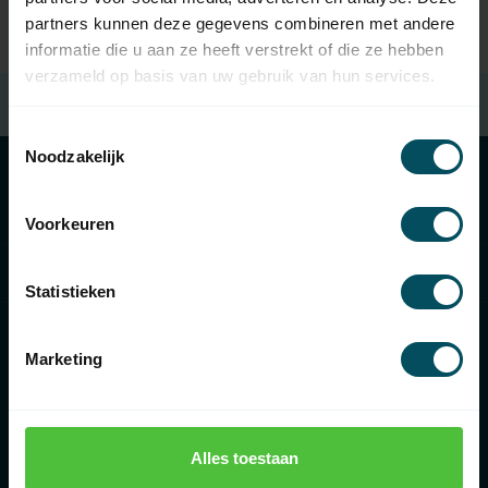
partners kunnen deze gegevens combineren met andere
informatie die u aan ze heeft verstrekt of die ze hebben
verzameld op basis van uw gebruik van hun services.
Gratis verzending
bij besteding van € 100,- (in NL)
Toestemmingsselectie
Noodzakelijk
Categorieën
Voorkeuren
Informatie
Statistieken
Marketing
€
Alles toestaan