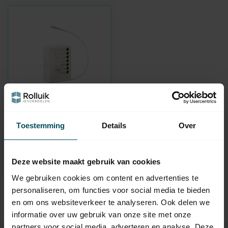
TTGO
Ontvanger TG2N voor
Toestemming
Details
Over
buismotoren
Op voorraad
Deze website maakt gebruik van cookies
59,95
We gebruiken cookies om content en advertenties te
personaliseren, om functies voor social media te bieden
en om ons websiteverkeer te analyseren. Ook delen we
informatie over uw gebruik van onze site met onze
partners voor social media, adverteren en analyse. Deze