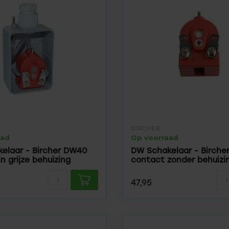
BIRCHER
aad
Op voorraad
elaar - Bircher DW40
DW Schakelaar - Birch
n grijze behuizing
contact zonder behuizi
47,95