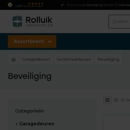
Snel in huis:
bezorging
binnen
2 werkd
4.457+
beoordelingen
Assortiment
Garagedeuren
Sectionaaldeuren
Beveiliging
Beveiliging
19
Pr
Categorieën
Garagedeuren