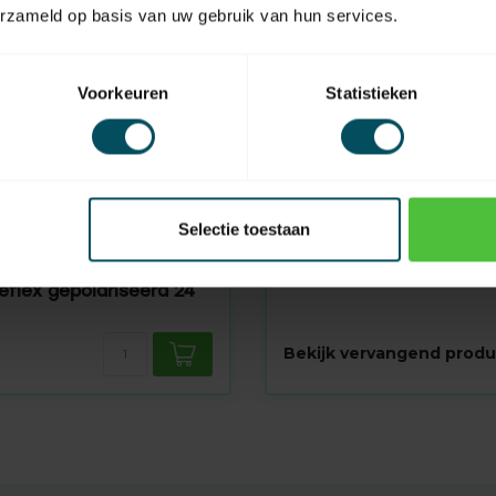
erzameld op basis van uw gebruik van hun services.
Voorkeuren
Statistieken
Selectie toestaan
HUISMERK
aad
Spiraalkabel, 2-aderig, 
eflex gepolariseerd 24
Bekijk vervangend produ