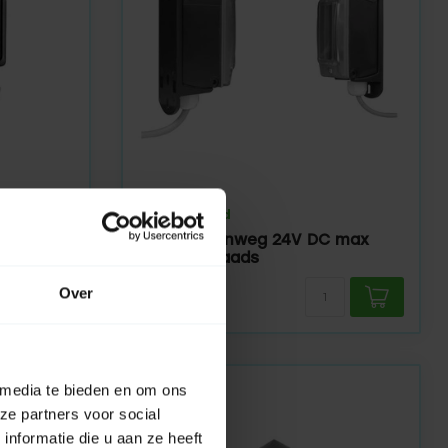
MFZ
Op voorraad
C max
Fotocel éénweg 24V DC max
10mtr 4 draads
Over
113,95
 media te bieden en om ons
ze partners voor social
nformatie die u aan ze heeft