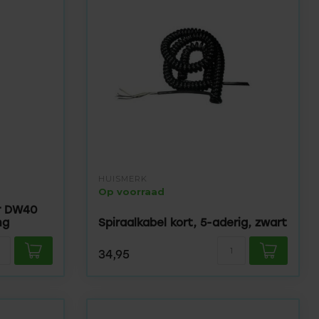
HUISMERK
Op voorraad
er DW40
ng
Spiraalkabel kort, 5-aderig, zwart
34,95