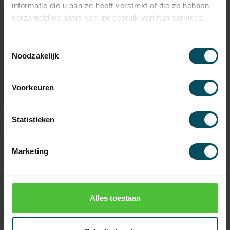
informatie die u aan ze heeft verstrekt of die ze hebben
verzameld op basis van uw gebruik van hun services.
Hulp nodig bij het maken van
een keuze?
Toestemmingsselectie
Noodzakelijk
Neem contact op met een van onze medewerkers
Vraag het de expert
Voorkeuren
Statistieken
Marketing
Alles toestaan