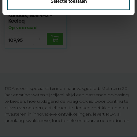
Selectie toestaan
RDA
Ontvanger MICRO, 2-
kanaals, 868MHz -
Keeloq
Op voorraad
109,95
RDA is een specialist binnen haar vakgebied. Met ruim 20
jaar ervaring weten zij vrijwel altijd een passende oplossing
te bieden, hoe uitdagend de vraag ook is. Door continu te
blijven verbeteren, actief mee te denken met klanten en te
investeren in innovatieve ontwikkelingen, levert RDA al
jarenlang kwalitatieve, functionele en duurzame producten.