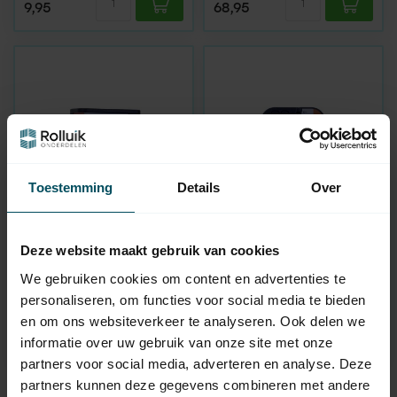
9,95
68,95
Toestemming
Details
Over
RDA
RDA
Deze website maakt gebruik van cookies
Nano ontvanger 1-
Mini ontvanger 2-
kanaals 868 MHz -
kanaals 868 MHz -
We gebruiken cookies om content en advertenties te
Keeloq
Keeloq
personaliseren, om functies voor social media te bieden
Op voorraad
Op voorraad
en om ons websiteverkeer te analyseren. Ook delen we
99,95
109,95
informatie over uw gebruik van onze site met onze
partners voor social media, adverteren en analyse. Deze
partners kunnen deze gegevens combineren met andere