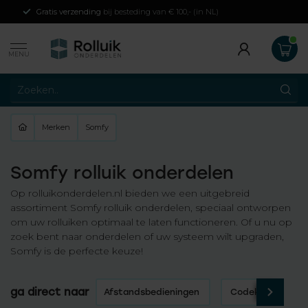
Gratis verzending
bij besteding van € 100,- (in NL)
MENU
Merken
Somfy
Somfy rolluik onderdelen
Op rolluikonderdelen.nl bieden we een uitgebreid
assortiment Somfy rolluik onderdelen, speciaal ontworpen
om uw rolluiken optimaal te laten functioneren. Of u nu op
zoek bent naar onderdelen of uw systeem wilt upgraden,
Somfy is de perfecte keuze!
ga direct naar
Afstandsbedieningen
Codeklavier