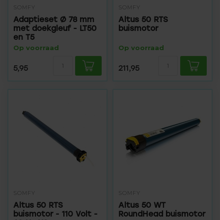
SOMFY
SOMFY
Adaptieset Ø 78 mm
Altus 50 RTS
met doekgleuf - LT50
buismotor
en T5
Op voorraad
Op voorraad
5,95
211,95
SOMFY
SOMFY
Altus 50 RTS
Altus 50 WT
buismotor - 110 Volt -
RoundHead buismotor