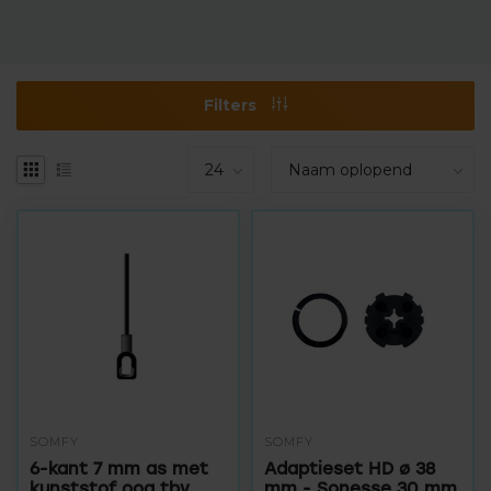
Filters
SOMFY
SOMFY
6-kant 7 mm as met
Adaptieset HD ø 38
kunststof oog tbv
mm - Sonesse 30 mm