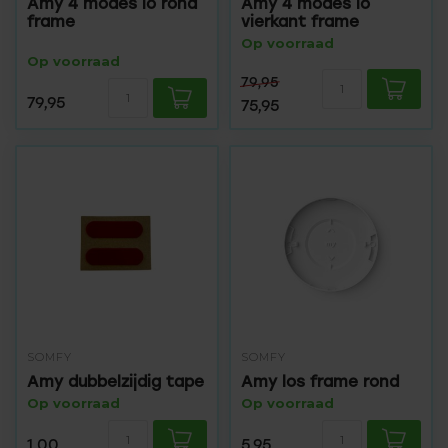
Amy 4 modes io rond
Amy 4 modes io
frame
vierkant frame
Op voorraad
Op voorraad
79,95
79,95
75,95
SOMFY
SOMFY
Amy dubbelzijdig tape
Amy los frame rond
Op voorraad
Op voorraad
1,00
5,95