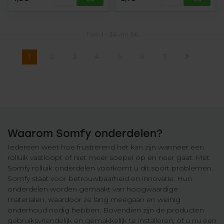
Toon
1
-
24
van 156
1
2
3
4
5
6
7
Waarom Somfy onderdelen?
Iedereen weet hoe frustrerend het kan zijn wanneer een
rolluik vastloopt of niet meer soepel op en neer gaat. Met
Somfy rolluik onderdelen voorkomt u dit soort problemen.
Somfy staat voor betrouwbaarheid en innovatie. Hun
onderdelen worden gemaakt van hoogwaardige
materialen, waardoor ze lang meegaan en weinig
onderhoud nodig hebben. Bovendien zijn de producten
gebruiksvriendelijk en gemakkelijk te installeren, of u nu een