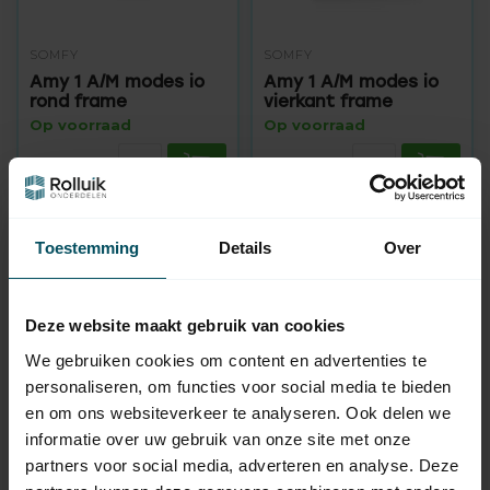
SOMFY
SOMFY
Amy 1 A/M modes io
Amy 1 A/M modes io
rond frame
vierkant frame
Op voorraad
Op voorraad
69,95
69,95
-17%
-17%
Toestemming
Details
Over
Deze website maakt gebruik van cookies
We gebruiken cookies om content en advertenties te
personaliseren, om functies voor social media te bieden
en om ons websiteverkeer te analyseren. Ook delen we
informatie over uw gebruik van onze site met onze
SOMFY
SOMFY
partners voor social media, adverteren en analyse. Deze
Amy 1 io wandzender
Amy 1 io wandzender