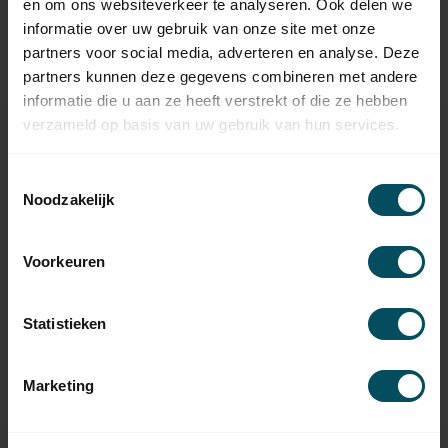
en om ons websiteverkeer te analyseren. Ook delen we
Ontvanger
informatie over uw gebruik van onze site met onze
Bekijk alle producten
partners voor social media, adverteren en analyse. Deze
partners kunnen deze gegevens combineren met andere
informatie die u aan ze heeft verstrekt of die ze hebben
verzameld op basis van uw gebruik van hun services.
Toestemmingsselectie
Noodzakelijk
Voorkeuren
Hörmann
Afstandsbedieningen
Statistieken
Rolluikbesturingen
Bekijk alle producten
Marketing