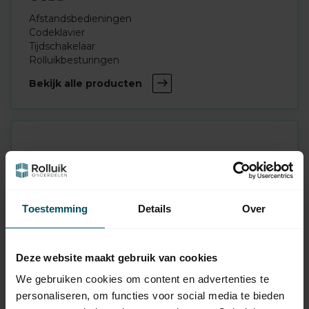
Afstandsbedieningen
Codeklavier
Tijdschakelaar
Rolluikbesturingen
Bekijk alle producten
Toestemming
Details
Over
High-Line
Deze website maakt gebruik van cookies
Afstandsbedieningen
Codeklavier
We gebruiken cookies om content en advertenties te
Draadloze schakelaars
personaliseren, om functies voor social media te bieden
Garagedeur aandrijving