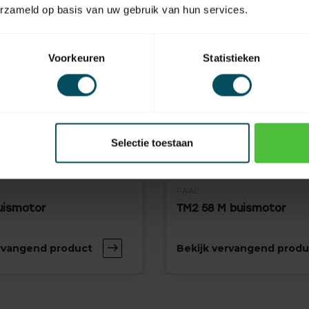
erzameld op basis van uw gebruik van hun services.
Voorkeuren
Statistieken
Selectie toestaan
FAAC
uismotor
TM2 58 M buismotor
ervangend product
Bekijk vervangend produ