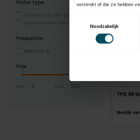
Motor type
verstrekt of die ze hebben v
45 mm | 6-50 Nm
(2)
Toestemmingsselectie
55 mm | 40-120 Nm
(2)
Noodzakelijk
Frequentie
868 MHz
(1)
Prijs
Min
Max
FAAC
TM2 58 b
Bekijk v