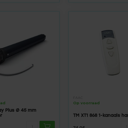
FAAC
aad
Op voorraad
lay Plus Ø 45 mm
r
TM XT1 868 1-kanaals h