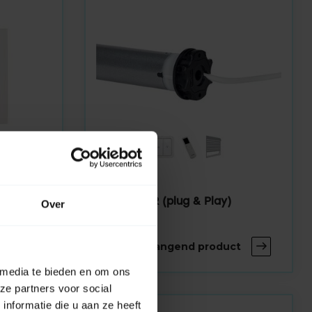
FAAC
TM2 45 PPR (plug & Play)
Over
buismotor
ct
Bekijk vervangend product
 media te bieden en om ons
ze partners voor social
nformatie die u aan ze heeft