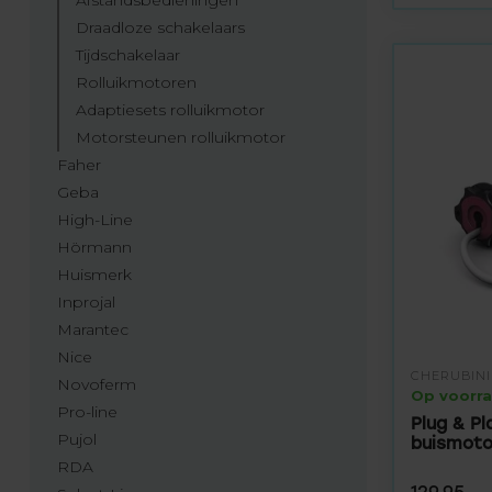
Afstandsbedieningen
Draadloze schakelaars
Tijdschakelaar
Rolluikmotoren
Adaptiesets rolluikmotor
Motorsteunen rolluikmotor
Faher
Geba
High-Line
Hörmann
Huismerk
Inprojal
Marantec
Nice
CHERUBINI
Novoferm
Op voorr
Pro-line
Plug & P
Pujol
buismoto
RDA