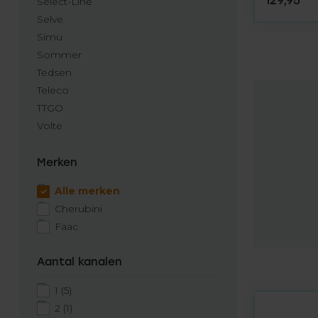
129,95
Select-Line
Selve
Simu
Sommer
Tedsen
Teleco
TTGO
Volte
Merken
Alle merken
Cherubini
Faac
Aantal kanalen
1
(5)
2
(1)