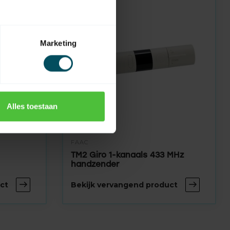
Marketing
Alles toestaan
FAAC
TM2 Giro 1-kanaals 433 MHz
handzender
ct
Bekijk vervangend product