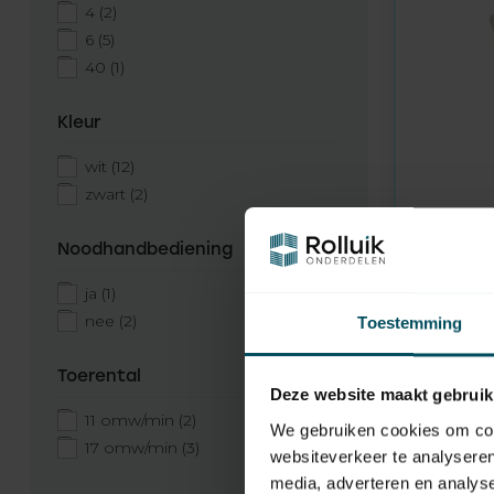
4
(2)
6
(5)
40
(1)
Kleur
wit
(12)
zwart
(2)
Noodhandbediening
ja
(1)
FAAC
Niet op vo
nee
(2)
Toestemming
TM XT6 6
433 MHz
Toerental
Deze website maakt gebruik
59,95
11 omw/min
(2)
We gebruiken cookies om cont
17 omw/min
(3)
websiteverkeer te analyseren
media, adverteren en analys