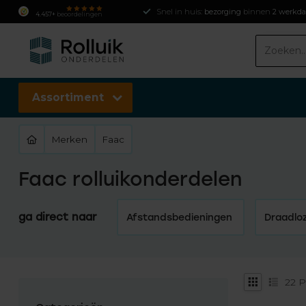
Snel in huis:
bezorging
binnen
2 werkd
4.457+
beoordelingen
Assortiment
Merken
Faac
Faac rolluikonderdelen
ga direct naar
Afstandsbedieningen
Draadlo
22
P