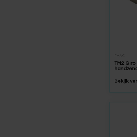
FAAC
TM2 Giro
handzen
Bekijk v