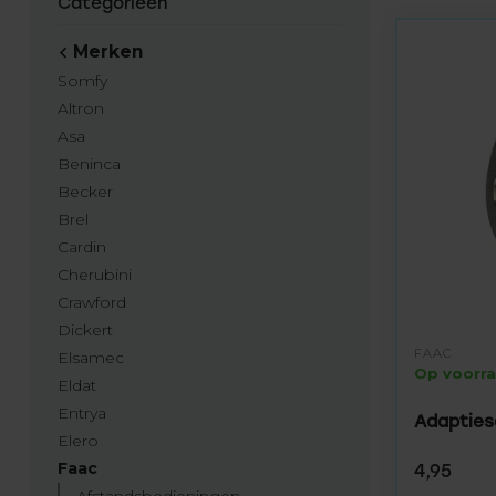
Categorieën
Merken
Somfy
Altron
Asa
Beninca
Becker
Brel
Cardin
Cherubini
Crawford
Dickert
FAAC
Elsamec
Op voorr
Eldat
Entrya
Adapties
Elero
Faac
4,95