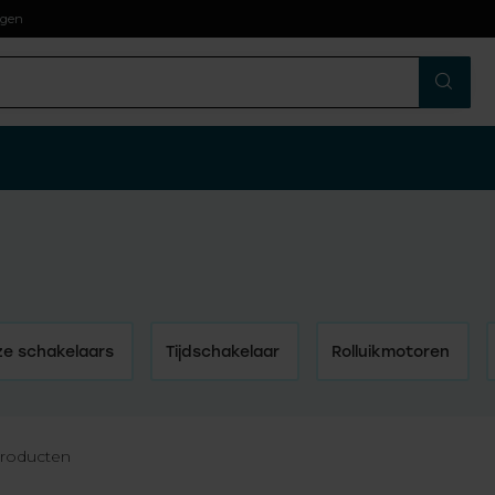
agen
ze schakelaars
Tijdschakelaar
Rolluikmotoren
roducten