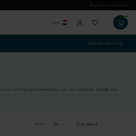
Blogs
Over ons
Contact
Gratis verzending
b
EUR
Klantenservice
 voor een lange levensduur van uw rolluiken. Bekijk ons
Toon: