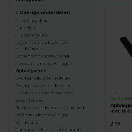
Overige onderdelen
Arreteernokken
Batterijen
Inlooptrechters
Lagerproppen, lagers en
bandschijven
Lagerproppen zonwering
Noodstroomvoorzieningen
Ophangveren
Overige rolluik onderdelen
Overige screen onderdelen
Rolluik- en zonwering assen
SELVE
Op voorr
Schaarhekken
Ophangvee
Staaldraadwindwerk en staaldraad
mm, mini-
Vallager / Afrolbeveiliging
Windwerken
2,95
Bandopwinders en toebehoren