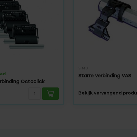
SIMU
aad
Starre verbinding VAS
rbinding Octoclick
Bekijk vervangend produ