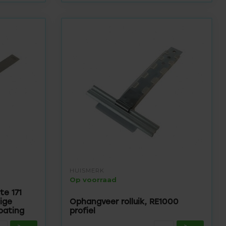
HUISMERK
Op voorraad
te 171
ige
Ophangveer rolluik, RE1000
oating
profiel