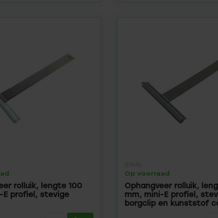
SIRAL
aad
Op voorraad
r rolluik, lengte 100
Ophangveer rolluik, leng
E profiel, stevige
mm, mini-E profiel, stev
borgclip en kunststof c