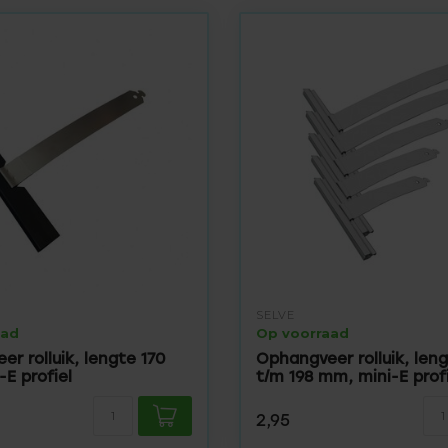
SELVE
aad
Op voorraad
r rolluik, lengte 170
Ophangveer rolluik, leng
E profiel
t/m 198 mm, mini-E profi
2,95