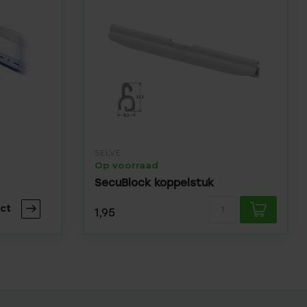
SELVE
Op voorraad
SecuBlock koppelstuk
ct
1,95