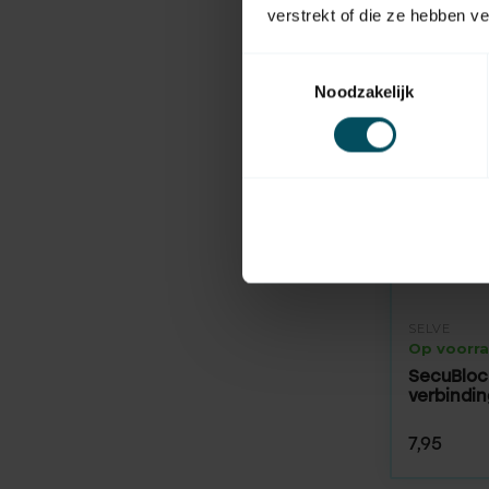
verstrekt of die ze hebben v
Toestemmingsselectie
Noodzakelijk
SELVE
Op voorr
SecuBlock
verbindin
7,95