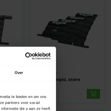
SELVE
Over
Op voorraad
SecuBlock rapid, starre
erbinding
verbinding
6,95
 media te bieden en om ons
ze partners voor social
nformatie die u aan ze heeft