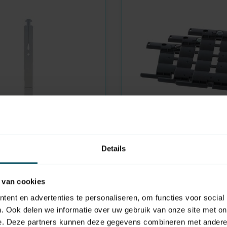
SELVE
Details
aad
Op voorraad
r rolluik split, lengte
Secu-Fix rapid, starre v
 van cookies
4,95
ent en advertenties te personaliseren, om functies voor social
. Ook delen we informatie over uw gebruik van onze site met on
e. Deze partners kunnen deze gegevens combineren met andere i