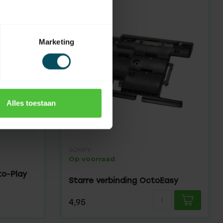
Marketing
Alles toestaan
SOMFY
Op voorraad
to-Play
Starre verbinding OctoEasy
4,95