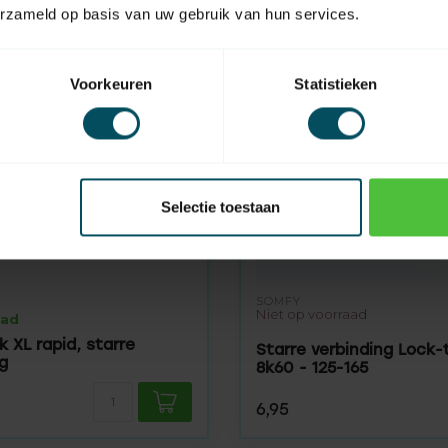
erzameld op basis van uw gebruik van hun services.
Voorkeuren
Statistieken
Selectie toestaan
SOMFY
Niet op voorraad
aad
 XL rapid, starre
Starre verbinding Lock-
g
8k60 - 125-165
6,95