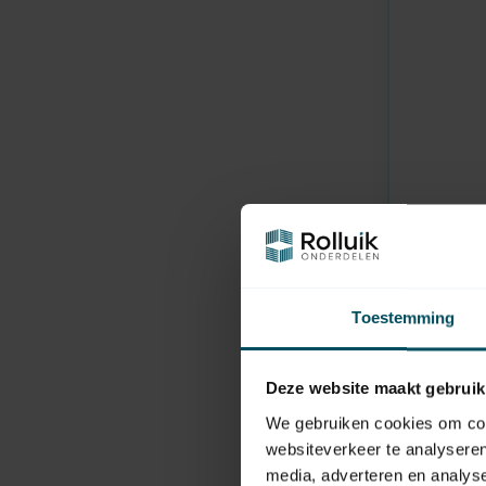
SELVE
Toestemming
Op voorr
Ophangvee
174 mm
Deze website maakt gebruik
3,50
We gebruiken cookies om cont
websiteverkeer te analyseren
media, adverteren en analys