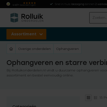
Snel in huis:
bezorging
binnen
2 werkd
4.457+
beoordelingen
Assortiment
Overige onderdelen
Ophangveren
Ophangveren en starre verbin
Bij Rolluikonderdelen.nl vindt u duurzame ophangveren voor
assortiment en bestel eenvoudig online.
15
Pr
Categorieën