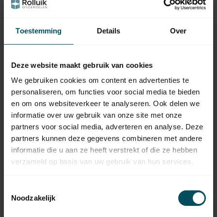
Toestemming
Details
Over
Deze website maakt gebruik van cookies
We gebruiken cookies om content en advertenties te
BREL
FAHER
personaliseren, om functies voor social media te bieden
DC313 15-kanaals
DC458 1-kanaals
handzender
handzender met
en om ons websiteverkeer te analyseren. Ook delen we
tijdklok
informatie over uw gebruik van onze site met onze
Op voorraad
Op voorraad
partners voor social media, adverteren en analyse. Deze
partners kunnen deze gegevens combineren met andere
69,95
70,95
informatie die u aan ze heeft verstrekt of die ze hebben
verzameld op basis van uw gebruik van hun services.
Toestemmingsselectie
Noodzakelijk