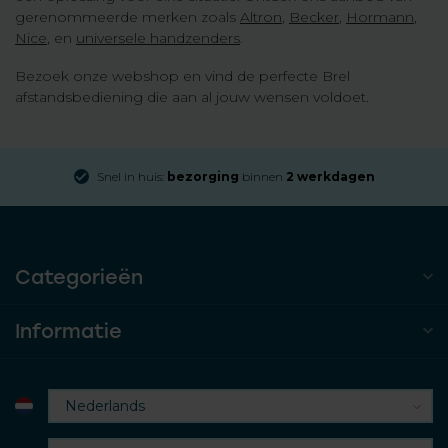
gerenommeerde merken zoals
Altron
,
Becker
,
Hormann
,
Nice
, en
universele handzenders
.
Bezoek onze webshop en vind de perfecte Brel
afstandsbediening die aan al jouw wensen voldoet.
huis:
bezorging
binnen
2 werkdagen
Gratis verze
Categorieën
Informatie