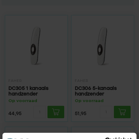
FAHER
FAHER
DC305 1 kanaals
DC306 5-kanaals
handzender
handzender
Op voorraad
Op voorraad
44,95
51,95