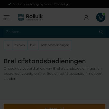
Snel in huis:
bezorging
binnen
2 werkdagen
MENU
Merken
Brel
Afstandsbedieningen
Brel afstandsbedieningen
Ontdek de veelzijdigheid van Brel afstandsbedieningen en
bestel eenvoudig online. Bedien tot 15 apparaten met één
zender!
Filters