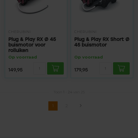
CHERUBINI
CHERUBINI
Plug & Play RX Ø 45
Plug & Play RX Short Ø
buismotor voor
45 buismotor
rolluiken
Op voorraad
Op voorraad
149,95
179,95
Toon
1
-
24
van 25
1
2