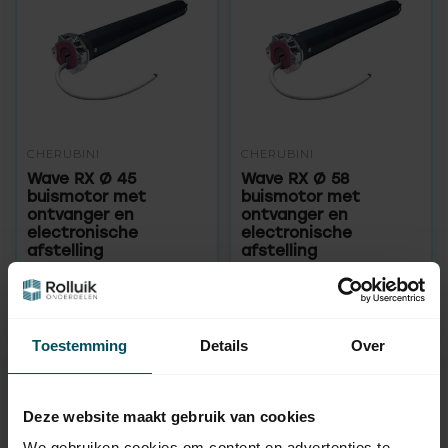
CHERUBINI
CHERUBINI
Wave RX Ø 45
Wave RX Ø 58
buismotor met
buismotor met
ontvanger en
ontvanger en
electronische
electronische
afstelling
afstelling
Op voorraad
Op voorraad
179,95
291,95
Toestemming
Details
Over
Deze website maakt gebruik van cookies
We gebruiken cookies om content en advertenties te