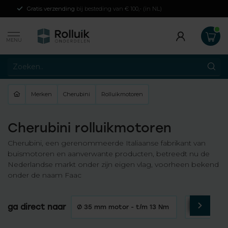
Gratis verzending
bij besteding van € 100,- (in NL)
MENU
Merken
Cherubini
Rolluikmotoren
Cherubini rolluikmotoren
Cherubini, een gerenommeerde Italiaanse fabrikant van
buismotoren en aanverwante producten, betreedt nu de
Nederlandse markt onder zijn eigen vlag, voorheen bekend
onder de naam Faac
Ø 45 mm m
ga direct naar
Ø 35 mm motor - t/m 13 Nm