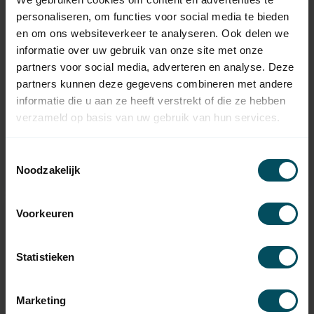
personaliseren, om functies voor social media te bieden
en om ons websiteverkeer te analyseren. Ook delen we
informatie over uw gebruik van onze site met onze
partners voor social media, adverteren en analyse. Deze
partners kunnen deze gegevens combineren met andere
CHERUBINI
CHERUBINI
Lumen S-RX Solar
Cherubini
informatie die u aan ze heeft verstrekt of die ze hebben
buismotor set
aansluitkabel met F-
verzameld op basis van uw gebruik van hun services.
stekker voor oplader
Op voorraad
Op voorraad
Toestemmingsselectie
Noodzakelijk
309,95
14,95
Voorkeuren
Statistieken
Marketing