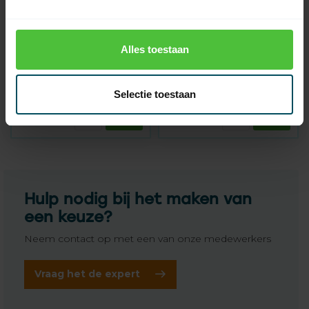
CHERUBINI
CHERUBINI
Alles toestaan
oplader compleet met
losse Solar accu
voedingsadapter voor
Lumen S-RX
Op voorraad
Op voorraad
Selectie toestaan
54,95
64,95
Hulp nodig bij het maken van
een keuze?
Neem contact op met een van onze medewerkers
Vraag het de expert