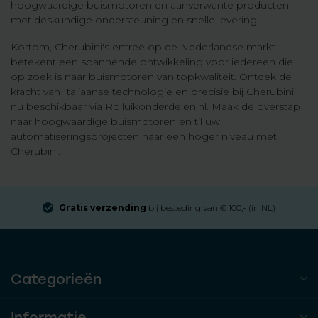
hoogwaardige buismotoren en aanverwante producten,
met deskundige ondersteuning en snelle levering.
Kortom, Cherubini's entree op de Nederlandse markt
betekent een spannende ontwikkeling voor iedereen die
op zoek is naar buismotoren van topkwaliteit. Ontdek de
kracht van Italiaanse technologie en precisie bij Cherubini,
nu beschikbaar via Rolluikonderdelen.nl. Maak de overstap
naar hoogwaardige buismotoren en til uw
automatiseringsprojecten naar een hoger niveau met
Cherubini.
Gratis verzending
bij besteding van € 100,- (in NL)
Categorieën
Informatie