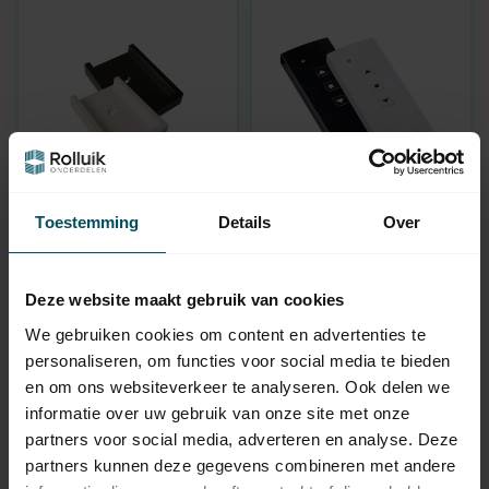
Toestemming
Details
Over
ELDAT
ELDAT
RT30/RT32/RT34
RT32 EasyWave 1-
Wandhouder
kanaals handzender
Op voorraad
Op voorraad
Deze website maakt gebruik van cookies
We gebruiken cookies om content en advertenties te
7,95
63,95
personaliseren, om functies voor social media te bieden
en om ons websiteverkeer te analyseren. Ook delen we
informatie over uw gebruik van onze site met onze
partners voor social media, adverteren en analyse. Deze
partners kunnen deze gegevens combineren met andere