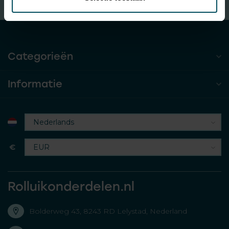
Gratis verzending
bij besteding van € 100,- (in NL)
Categorieën
Informatie
€
Rolluikonderdelen.nl
Bolderweg 43, 8243 RD Lelystad, Nederland