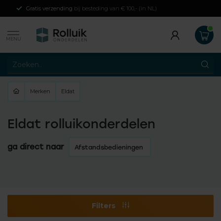
Gratis verzending
bij besteding van € 100,- (in NL)
MENU
Merken
Eldat
Eldat rolluikonderdelen
ga direct naar
Afstandsbedieningen
Filters