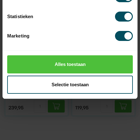
Statistieken
Marketing
Alles toestaan
TEDSEN
TEDSEN
MO713NE universele
ZBA710 alarmunit tbv
Selectie toestaan
rolluikbesturing
MO710
Op voorraad
Op voorraad
239,95
119,95