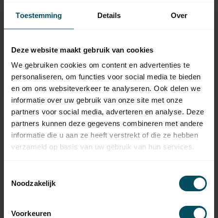
Toestemming
Details
Over
TEDSEN
TEDSEN
MO710AZFN universele
MO710RF 400 Volt / 3
Deze website maakt gebruik van cookies
rolluikbesturing
fase rolluikbesturing
Op voorraad
Op voorraad
We gebruiken cookies om content en advertenties te
personaliseren, om functies voor social media te bieden
349,95
497,95
en om ons websiteverkeer te analyseren. Ook delen we
informatie over uw gebruik van onze site met onze
partners voor social media, adverteren en analyse. Deze
partners kunnen deze gegevens combineren met andere
informatie die u aan ze heeft verstrekt of die ze hebben
Hulp nodig bij het maken van
verzameld op basis van uw gebruik van hun services.
een keuze?
Neem contact op met een van onze medewerkers
Toestemmingsselectie
Noodzakelijk
Vraag het de expert
Voorkeuren