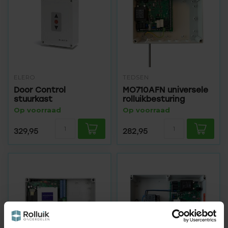
ELERO
TEDSEN
Door Control
MO710AFN universele
stuurkast
rolluikbesturing
Op voorraad
Op voorraad
329,95
282,95