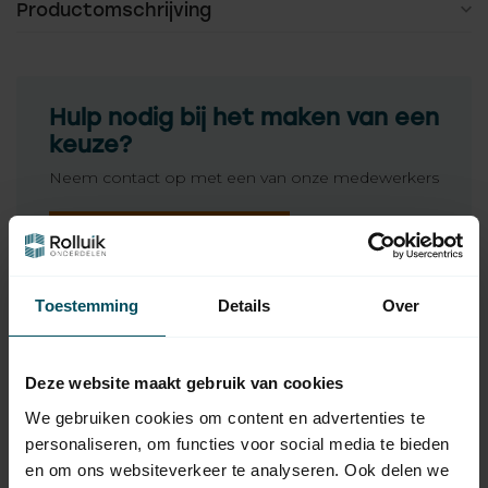
Productomschrijving
Hulp nodig bij het maken van een
keuze?
Neem contact op met een van onze medewerkers
Vraag het de expert
Toestemming
Details
Over
Gerelateerde producten
HUISMERK
Deze website maakt gebruik van cookies
Huismerk Garagedeur
17,50
spanijzer Ø 12,7 mm
We gebruiken cookies om content en advertenties te
Op voorraad
personaliseren, om functies voor social media te bieden
en om ons websiteverkeer te analyseren. Ook delen we
HÖRMANN