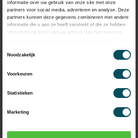
informatie over uw gebruik van onze site met onze
Hörmann Originele
torsieveer voor Hörmann
112,95
partners voor social media, adverteren en analyse. Deze
garagedeuren
partners kunnen deze gegevens combineren met andere
Op voorraad
informatie die u aan ze heeft verstrekt of die ze hebben
verzameld op basis van uw gebruik van hun services.
HÖRMANN
Hörmann Hörmann
veerbreukbeveiliging
94,95
Toestemmingsselectie
garagedeur - links
Noodzakelijk
Op voorraad
Voorkeuren
Specificaties
Statistieken
Marketing
Artikelnummer
4436
EAN Code
7432257976914