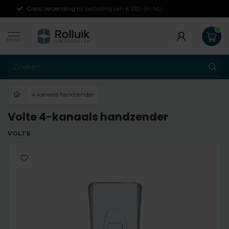
Gratis verzending
bij besteding van € 100,- (in NL)
MENU
4-kanaals handzender
Volte 4-kanaals handzender
VOLTE