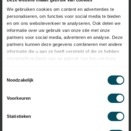
We gebruiken cookies om content en advertenties te
SKU
2001952-WIT
personaliseren, om functies voor social media te bieden
Type handzender
originele afstandsbediening
en om ons websiteverkeer te analyseren. Ook delen we
informatie over uw gebruik van onze site met onze
Frequentie
433 MHz
partners voor social media, adverteren en analyse. Deze
partners kunnen deze gegevens combineren met andere
Aantal kanalen
4
informatie die u aan ze heeft verstrekt of die ze hebben
Afmetingen
120x48x18 (bxhxd)
verzameld op basis van uw gebruik van hun services.
Gewicht
45 gram
Toestemmingsselectie
Noodzakelijk
Materiaal
Kunststof
Kleur
wit
Voorkeuren
Inclusief
batterij(en)
Statistieken
Type Batterij
CR2430