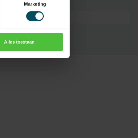
Marketing
7432257670652
Alles toestaan