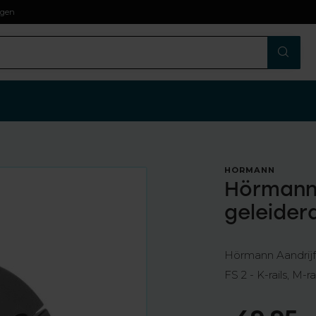
agen
HÖRMANN
Hörmann 
geleidera
Hörmann Aandrijfpo
FS 2 - K-rails, M-ra