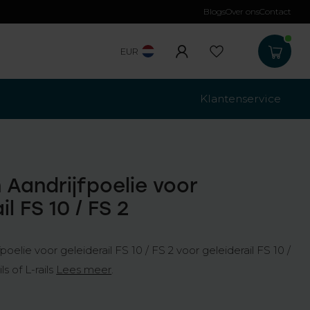
Blogs
Over ons
Contact
Gratis verzending
b
EUR
Klantenservice
Aandrijfpoelie voor
il FS 10 / FS 2
elie voor geleiderail FS 10 / FS 2 voor geleiderail FS 10 /
ils of L-rails
Lees meer
.