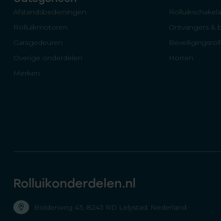
Afstandsbedieningen
Rolluikschakela
Rolluikmotoren
Ontvangers & 
Garagedeuren
Beveiligingsrol
Overige onderdelen
Horren
Merken
Rolluikonderdelen.nl
Bolderweg 43, 8243 RD Lelystad, Nederland