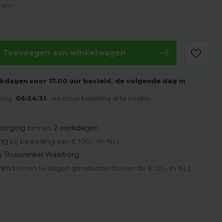
. btw
Toevoegen aan winkelwagen
kdagen voor 17.00 uur besteld, de volgende dag in
 nog
06:24:30
uur om je bestelling af te ronden.
zorging
binnen
2 werkdagen
ing
bij besteding van € 100,- (in NL)
j
Thuiswinkel Waarborg
eren
binnen 14 dagen (producten boven de € 20,- in NL)