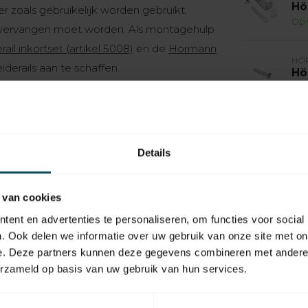
Hö
 zoals gebruikelijk worden gebruikt.
Op 
l vervangen moet worden. Als montagehulp
il inkortset (artikel 5008)
en de
Hörmann
HÖ
derails aan te schaffen.
Hö
Op 
HÖ
Hö
be
Details
Op 
 van cookies
HÖ
Hö
ge
ent en advertenties te personaliseren, om functies voor social
Op 
. Ook delen we informatie over uw gebruik van onze site met on
e. Deze partners kunnen deze gegevens combineren met andere i
erzameld op basis van uw gebruik van hun services.