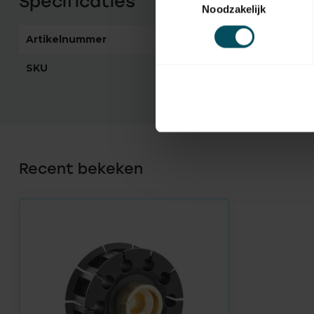
Specificaties
Noodzakelijk
Artikelnummer
4252
SKU
438108
Recent bekeken