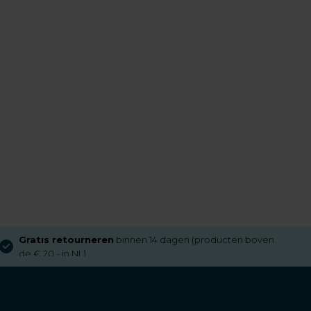
Gratis retourneren
binnen 14 dagen (producten boven
de € 20,- in NL)