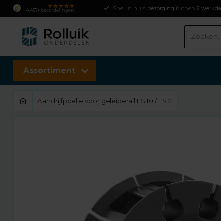
Snel in huis:
bezorging
binnen
2 werkd
4.457+
beoordelingen
Assortiment
Aandrijfpoelie voor geleiderail FS 10 / FS 2