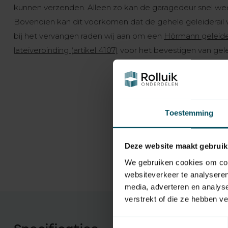
kunnen verzenden. Alleen zo kan de garagedeur snel weer
Bovendien kan dit voorkomen dat de gehele geleiderai
bij het vervangen raden wij aan om een ​​
Hörmann geleidera
lateiverbinding (artikel 4107)
voor het bevestigen van gelei
Toestemming
Deze website maakt gebruik
We gebruiken cookies om cont
websiteverkeer te analyseren
media, adverteren en analys
verstrekt of die ze hebben v
Toestemmingsselectie