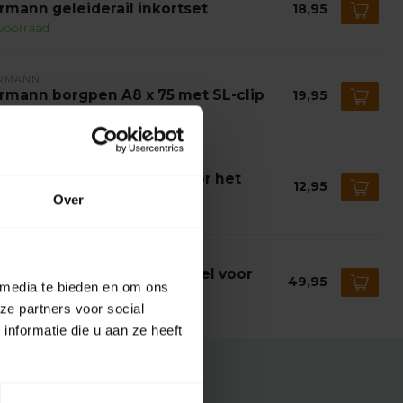
rmann geleiderail inkortset
18,95
voorraad
RMANN
rmann borgpen A8 x 75 met SL-clip
19,95
voorraad
RMANN
rmann Lateiverbinding voor het
12,95
vestigen van geleiderails
Over
voorraad
RMANN
rmann Aandrijfpoeliebeugel voor
49,95
leiderail FS 10 en FS 2
 media te bieden en om ons
voorraad
ze partners voor social
nformatie die u aan ze heeft