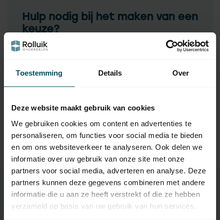
Hulp nodig bij het maken van een
keuze?
Neem contact op met een van onze medewerkers
Vraag het de expert
Toestemming
Details
Over
Deze website maakt gebruik van cookies
Gerelateerde producten
We gebruiken cookies om content en advertenties te
TypeError: Failed to fetch
personaliseren, om functies voor social media te bieden
https://www.rolluikonderdelen.nl/nl/merken/faac/adaptie
en om ons websiteverkeer te analyseren. Ook delen we
sets-rolluikmotor/
informatie over uw gebruik van onze site met onze
partners voor social media, adverteren en analyse. Deze
partners kunnen deze gegevens combineren met andere
informatie die u aan ze heeft verstrekt of die ze hebben
verzameld op basis van uw gebruik van hun services.
Specificaties