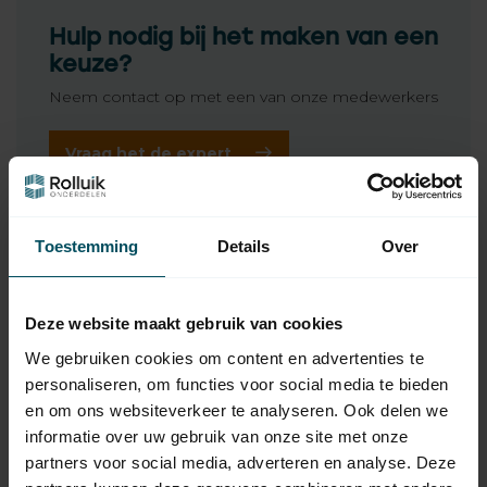
Hulp nodig bij het maken van een
keuze?
Neem contact op met een van onze medewerkers
Vraag het de expert
Gerelateerde producten
Toestemming
Details
Over
BREL
Brel MS55 buismotor met
129,95
mechanische afstelling
Deze website maakt gebruik van cookies
Op voorraad
We gebruiken cookies om content en advertenties te
personaliseren, om functies voor social media te bieden
BREL
en om ons websiteverkeer te analyseren. Ook delen we
Brel Motorsteun voor
4,95
buismotor max 120 Nm
informatie over uw gebruik van onze site met onze
Op voorraad
partners voor social media, adverteren en analyse. Deze