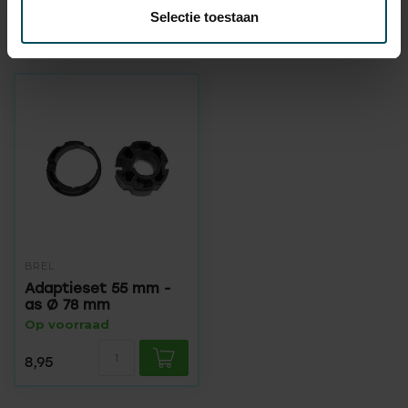
Selectie toestaan
Recent bekeken
BREL
Adaptieset 55 mm -
as Ø 78 mm
Op voorraad
8,95