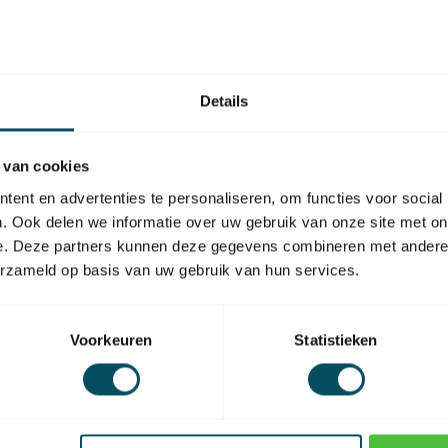
e buismotor welke de verbinding tussen de
https://www
rolluikmot
lle 45 mm buismotoren van Cherubini
Details
 van cookies
ent en advertenties te personaliseren, om functies voor social
EAN Code
. Ook delen we informatie over uw gebruik van onze site met on
e. Deze partners kunnen deze gegevens combineren met andere i
tbv buismotor
erzameld op basis van uw gebruik van hun services.
Materiaal
Voorkeuren
Statistieken