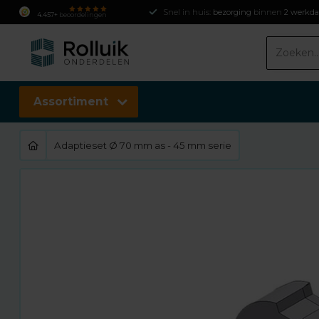
Snel in huis:
bezorging
binnen
2 werkd
4.457+
beoordelingen
Assortiment
Adaptieset Ø 70 mm as - 45 mm serie