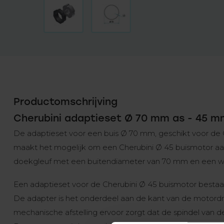
Productomschrijving
Cherubini adaptieset Ø 70 mm as - 45 m
De adaptieset voor een buis Ø 70 mm, geschikt voor de 
maakt het mogelijk om een Cherubini Ø 45 buismotor a
doekgleuf met een buitendiameter van 70 mm en een w
Een adaptieset voor de Cherubini Ø 45 buismotor besta
De adapter is het onderdeel aan de kant van de motord
mechanische afstelling ervoor zorgt dat de spindel van de