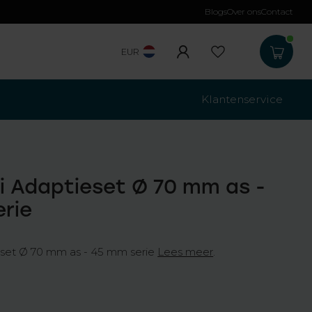
Blogs
Over ons
Contact
Gratis verzending
b
EUR
Klantenservice
i Adaptieset Ø 70 mm as -
rie
eset Ø 70 mm as - 45 mm serie
Lees meer
.
w