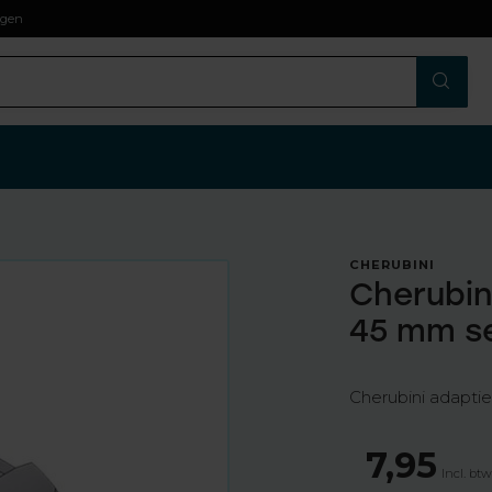
agen
CHERUBINI
Cherubin
45 mm se
Cherubini adapti
7,95
Incl. bt