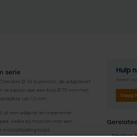
Hulp n
m serie
Neem con
Cherubini Ø 45 buismotor, de adaptieset
an te passen aan een buis Ø 70 mm met
Vraag 
anddikte van 1,5 mm.
at uit een adapter en meenemer.
raad, welke bij motoren met een
Gerelate
 motorafstelling loopt.
TypeError: 