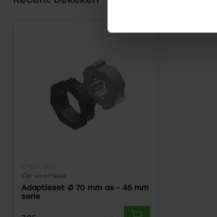
CHERUBINI
Op voorraad
Adaptieset Ø 70 mm as - 45 mm
serie