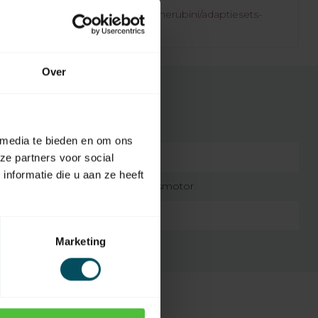
.rolluikonderdelen.nl/nl/merken/cherubini/adaptiesets-
or/45-mm-motor-10-t-m-50-nm/
Over
 media te bieden en om ons
7432257989945
ze partners voor social
nformatie die u aan ze heeft
Cherubini 45 mm buismotor
Kunststof
Marketing