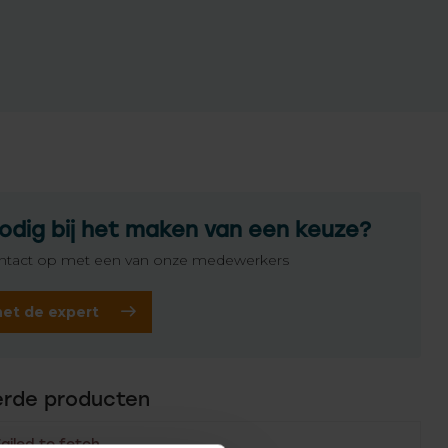
odig bij het maken van een keuze?
tact op met een van onze medewerkers
het de expert
erde producten
Failed to fetch