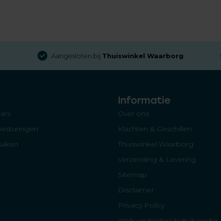
Aangesloten bij
Thuiswinkel Waarborg
Informatie
ars
Over ons
besturingen
Klachten & Geschillen
luiken
Thuiswinkel Waarborg
Verzending & Levering
Sitemap
Disclaimer
Privacy Policy
Welk onderdeel heb ik nodig