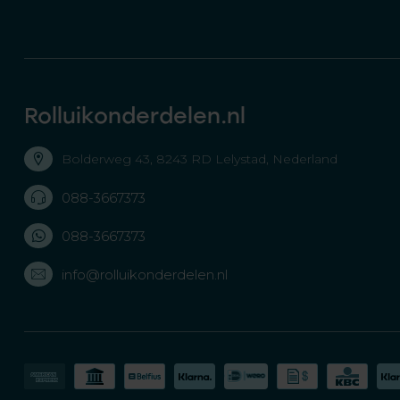
Rolluikonderdelen.nl
Bolderweg 43, 8243 RD Lelystad, Nederland
088-3667373
088-3667373
info@rolluikonderdelen.nl