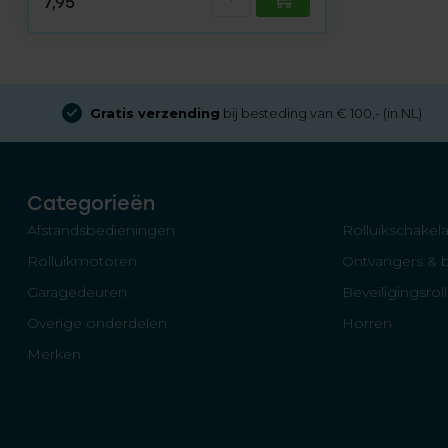
7,95
Gratis verzending
bij besteding van € 100,- (in NL)
Categorieën
Afstandsbedieningen
Rolluikschakela
Rolluikmotoren
Ontvangers & 
Garagedeuren
Beveiligingsrol
Overige onderdelen
Horren
Merken