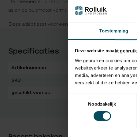
De meenemer is het onderdeel aan de kopse kant van d
as en de buismotor vormt.
Deze adaptieset voor een Ø 70 mm as is geschikt voor a
Toestemming
Specificaties
Deze website maakt gebruik
We gebruiken cookies om cont
Artikelnummer
5543
websiteverkeer te analyseren
media, adverteren en analys
SKU
A4505_0515
verstrekt of die ze hebben v
geschikt voor as
Ø 70 mm
Toestemmingsselectie
Noodzakelijk
Recent bekeken