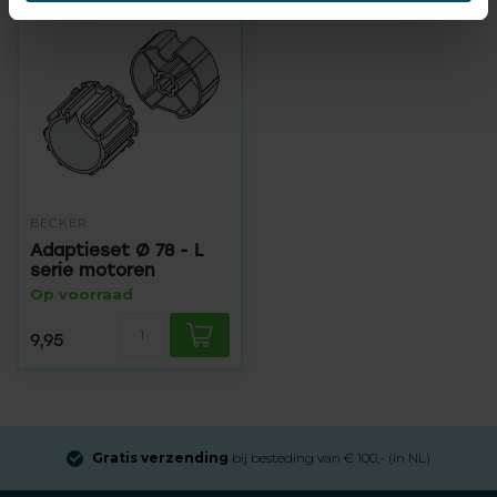
BECKER
Adaptieset Ø 78 - L
serie motoren
Op voorraad
9,95
Gratis verzending
bij besteding van € 100,- (in NL)