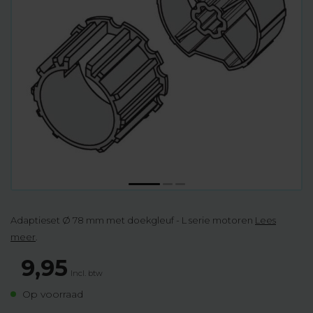
Adaptieset Ø 78 mm met doekgleuf - L serie motoren
Lees
meer
.
9,95
Incl. btw
Op voorraad