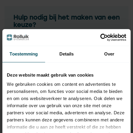
Hulp nodig bij het maken van een
keuze?
Neem contact op met een van onze medewerkers
Vraag het de expert
Toestemming
Details
Over
Gerelateerde producten
Deze website maakt gebruik van cookies
We gebruiken cookies om content en advertenties te
TypeError: Failed to fetch
personaliseren, om functies voor social media te bieden
https://www.rolluikonderdelen.nl/nl/merken/becker/adap
en om ons websiteverkeer te analyseren. Ook delen we
tiesets-rolluikmotor/
informatie over uw gebruik van onze site met onze
partners voor social media, adverteren en analyse. Deze
partners kunnen deze gegevens combineren met andere
informatie die u aan ze heeft verstrekt of die ze hebben