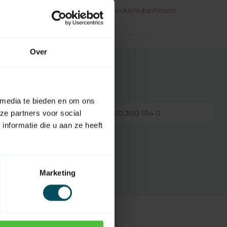
.rolluikonderdelen.nl/nl/merken/becker/adaptiesets-
/
Over
 media te bieden en om ons
4930 300 103 0 en 4930 300 104 0
ze partners voor social
nformatie die u aan ze heeft
Ø 50 x 1,5
Marketing