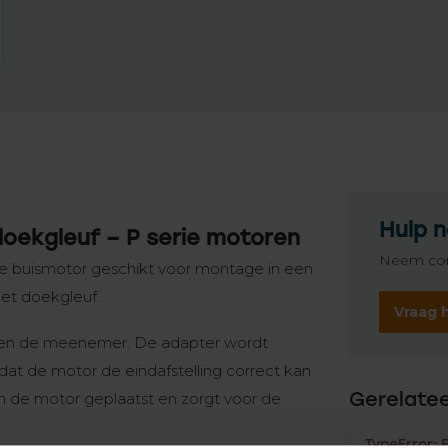
Hulp n
oekgleuf – P serie motoren
Neem con
e buismotor geschikt voor montage in een
et doekgleuf.
Vraag 
r en de meenemer. De adapter wordt
dat de motor de eindafstelling correct kan
Gerelate
n de motor geplaatst en zorgt voor de
TypeError: 