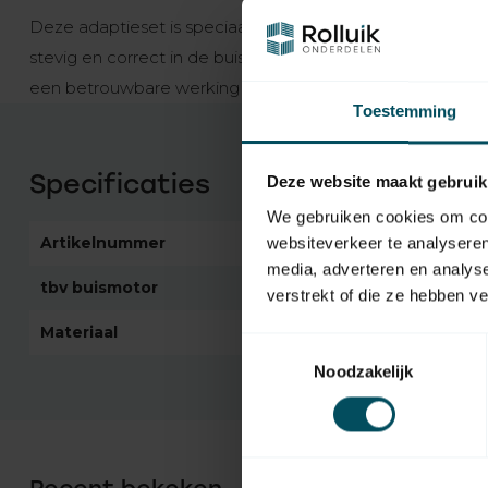
Deze adaptieset is speciaal geschikt voor Becker P-ser
stevig en correct in de buis geplaatst kan worden. Zo b
een betrouwbare werking van de buismotor.
Toestemming
Specificaties
Deze website maakt gebruik
We gebruiken cookies om cont
Artikelnummer
6337
websiteverkeer te analyseren
media, adverteren en analys
tbv buismotor
Becker R serie
verstrekt of die ze hebben v
Materiaal
Kunststof
Toestemmingsselectie
Noodzakelijk