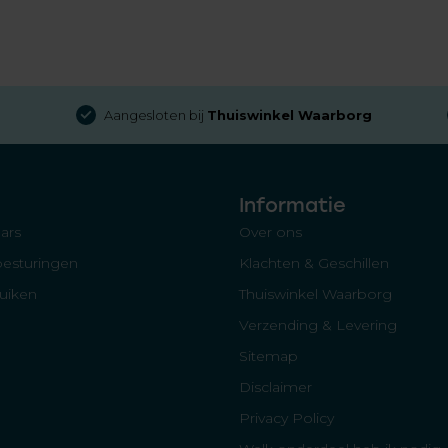
Aangesloten bij
Thuiswinkel Waarborg
Informatie
ars
Over ons
besturingen
Klachten & Geschillen
luiken
Thuiswinkel Waarborg
Verzending & Levering
Sitemap
Disclaimer
Privacy Policy