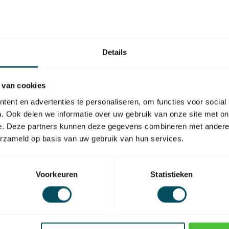
https://www
ie motoren en zorgt ervoor dat de motor
rolluikmotor
ent u verzekerd van een goede passing en
Details
 van cookies
ent en advertenties te personaliseren, om functies voor social
SKU
. Ook delen we informatie over uw gebruik van onze site met on
e. Deze partners kunnen deze gegevens combineren met andere i
geschikt voor as
erzameld op basis van uw gebruik van hun services.
Voorkeuren
Statistieken