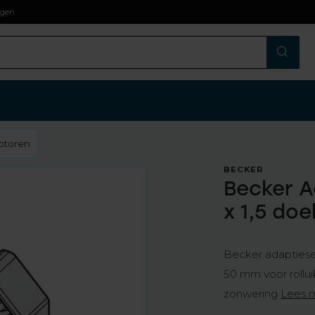
agen
motoren
BECKER
Becker A
x 1,5 do
Becker adaptieset
50 mm voor rollu
zonwering
Lees 