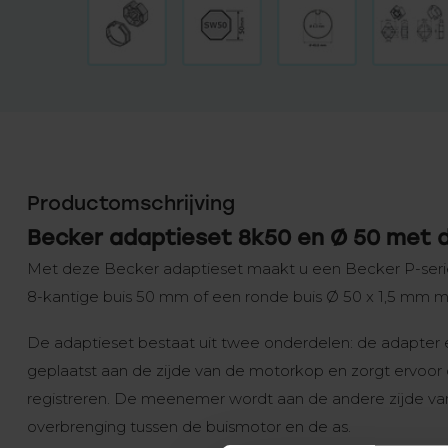
Productomschrijving
Becker adaptieset 8k50 en Ø 50 met d
Met deze Becker adaptieset maakt u een Becker P-seri
8-kantige buis 50 mm of een ronde buis Ø 50 x 1,5 mm m
De adaptieset bestaat uit twee onderdelen: de adapte
geplaatst aan de zijde van de motorkop en zorgt ervoor 
registreren. De meenemer wordt aan de andere zijde va
overbrenging tussen de buismotor en de as.