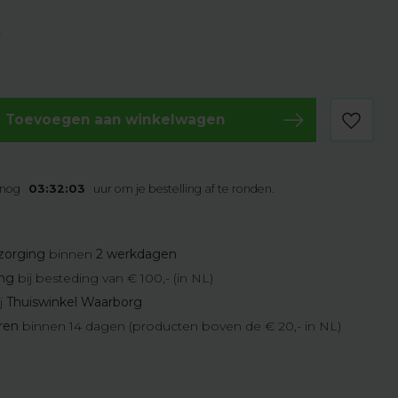
w
Toevoegen aan winkelwagen
 nog
03:32:02
uur om je bestelling af te ronden.
zorging
binnen
2 werkdagen
ing
bij besteding van € 100,- (in NL)
j
Thuiswinkel Waarborg
eren
binnen 14 dagen (producten boven de € 20,- in NL)