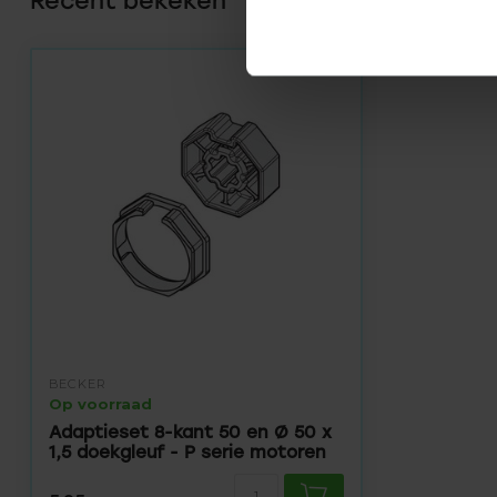
Recent bekeken
BECKER
Op voorraad
Adaptieset 8-kant 50 en Ø 50 x
1,5 doekgleuf - P serie motoren