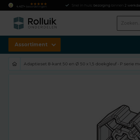
Snel in huis:
bezorging
binnen
2 werkd
4.457+
beoordelingen
Assortiment
Adaptieset 8-kant 50 en Ø 50 x 1,5 doekgleuf - P serie 