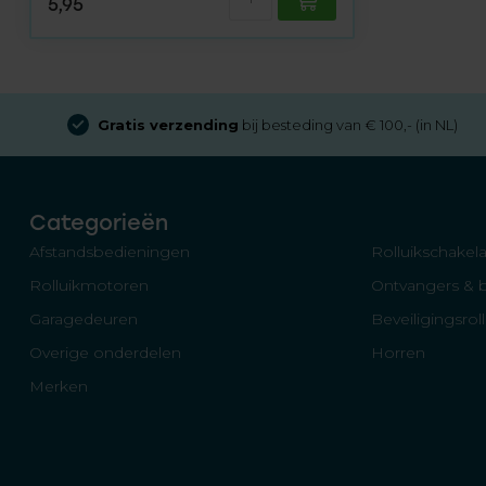
5,95
Gratis verzending
bij besteding van € 100,- (in NL)
Categorieën
Afstandsbedieningen
Rolluikschakela
Rolluikmotoren
Ontvangers & 
Garagedeuren
Beveiligingsrol
Overige onderdelen
Horren
Merken