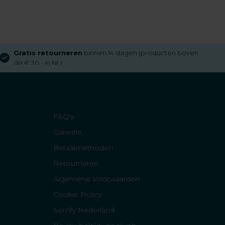
Gratis retourneren
binnen 14 dagen (producten boven
de € 20,- in NL)
FAQ's
Garantie
Betaalmethoden
Retourneren
Algemene Voorwaarden
Cookie Policy
Somfy Nederland