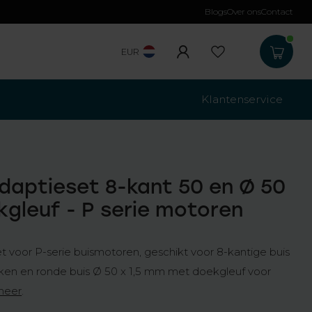
Blogs
Over ons
Contact
Gratis verzending
b
EUR
Klantenservice
daptieset 8-kant 50 en Ø 50
ekgleuf - P serie motoren
 voor P-serie buismotoren, geschikt voor 8-kantige buis
iken en ronde buis Ø 50 x 1,5 mm met doekgleuf voor
meer
.