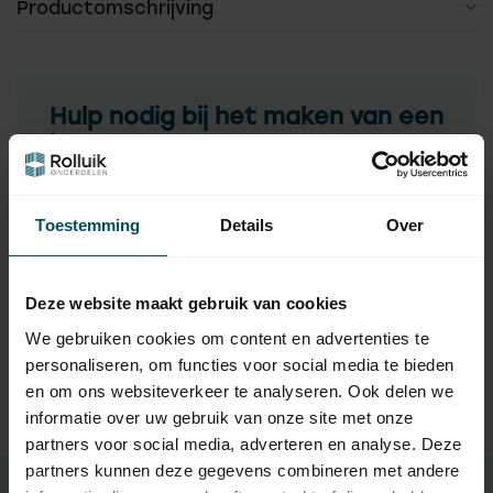
Productomschrijving
Hulp nodig bij het maken van een
keuze?
Neem contact op met een van onze medewerkers
Toestemming
Details
Over
Vraag het de expert
Deze website maakt gebruik van cookies
Gerelateerde producten
We gebruiken cookies om content en advertenties te
personaliseren, om functies voor social media te bieden
TypeError: Failed to fetch
en om ons websiteverkeer te analyseren. Ook delen we
https://www.rolluikonderdelen.nl/nl/merken/nice/adaptie
informatie over uw gebruik van onze site met onze
sets-rolluikmotor/maat-l-58-mm-55-t-m-120-nm/
partners voor social media, adverteren en analyse. Deze
partners kunnen deze gegevens combineren met andere