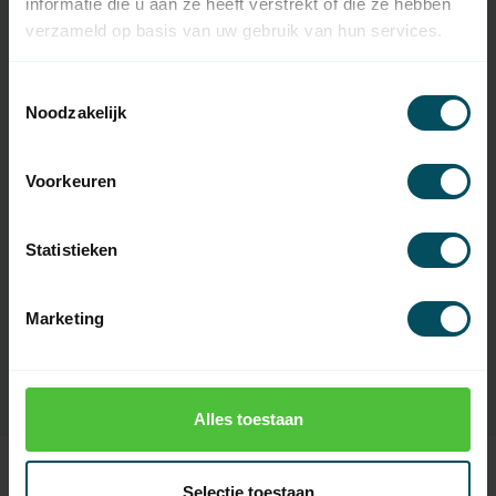
informatie die u aan ze heeft verstrekt of die ze hebben
verzameld op basis van uw gebruik van hun services.
Specificaties
Toestemmingsselectie
Noodzakelijk
Artikelnummer
3290
EAN Code
7432257776705
Voorkeuren
SKU
516.17802
Statistieken
tbv buismotor
Nice maat L Ø 58 mm
geschikt voor as
Ø 78 mm met doekgleuf
Marketing
Materiaal
Kunststof
Alles toestaan
Selectie toestaan