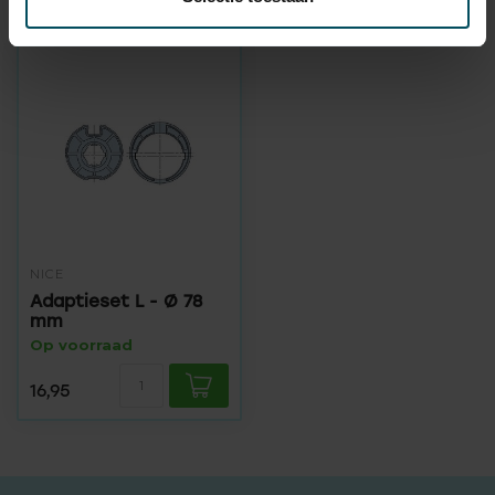
Recent bekeken
NICE
Adaptieset L - Ø 78
mm
Op voorraad
16,95